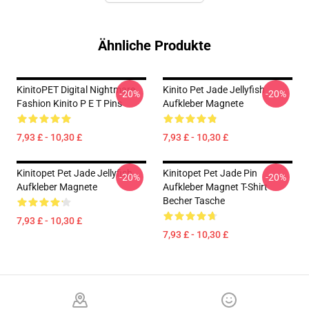
Ähnliche Produkte
KinitoPET Digital Nightmare
Kinito Pet Jade Jellyfish
-20%
-20%
Fashion Kinito P E T Pins
Aufkleber Magnete
7,93 £ - 10,30 £
7,93 £ - 10,30 £
Kinitopet Pet Jade Jellyfish
Kinitopet Pet Jade Pin
-20%
-20%
Aufkleber Magnete
Aufkleber Magnet T-Shirt
Becher Tasche
7,93 £ - 10,30 £
7,93 £ - 10,30 £
Footer