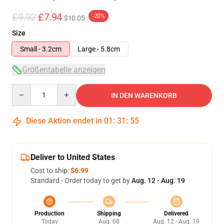
£9.92
£7.94
-20%
$10.05
Size
Small - 3.2cm
Large - 5.8cm
Größentabelle anzeigen
Quantity
IN DEN WARENKORB
Diese Aktion endet in
01
:
31
:
54
Deliver to United States
Cost to ship:
$6.99
Standard - Order today to get by
Aug. 12 - Aug. 19
Production
Shipping
Delivered
Today
Aug. 08
Aug. 12 - Aug. 19