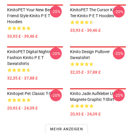
KinitoPET Your New Best
KinitoPET The Cursor Knows
-20%
-20%
Friend Style Kinito P E T
Tee Kinito P E T Hoodies
Hoodies
33,93 £ - 39,46 £
33,93 £ - 39,46 £
KinitoPET Digital Nightmare
Kinito Design Pullover
-20%
-20%
Fashion Kinito P E T
Sweatshirt
Sweatshirts
32,35 £ - 37,88 £
32,35 £ - 37,88 £
Kinitopet Pet Classic T-Shirt
Kinito Jade Aufkleber Und
-20%
-20%
Magnete Graphic T-Shirt
20,93 £ - 24,09 £
20,93 £ - 24,09 £
MEHR ANZEIGEN