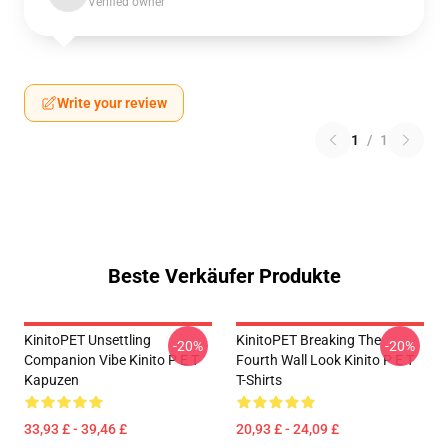
Verified owner
Write your review
1
/
1
Beste Verkäufer Produkte
KinitoPET Unsettling
KinitoPET Breaking The
-20%
-20%
Companion Vibe Kinito P E T
Fourth Wall Look Kinito P E T
Kapuzen
T-Shirts
33,93 £ - 39,46 £
20,93 £ - 24,09 £