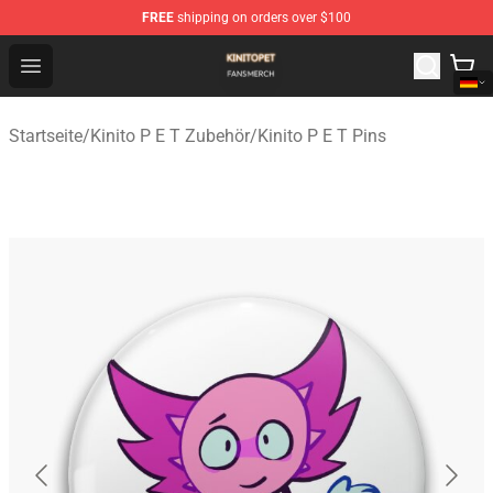
FREE
shipping on orders over $100
Kinito P E T Shop - Official Kinito P E T Merchandise Stor
Open menu
Startseite
/
Kinito P E T Zubehör
/
Kinito P E T Pins