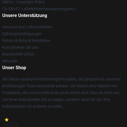
DMCA - Copyright Policy
CA SB657: Lieferkettentransparenzgesetz
Unsere Unterstützung
Versand und Lieferrichtlinien
Zahlungsbedingungen
Return & Refund Richtlinien
Kontaktieren Sie uns
Kundenhilfe (FAQ)
Whosale
Unser Shop
Wir bieten qualitativ hochwertige Produkte, die speziell von unserem
erstklassigen Team entwickelt werden. Wir bieten eine Vielzahl von
Produkten, die sowohl stilvoll als auch schön sind. Dies ist nicht nur,
um Ihren individuellen Stil zu zeigen, sondern auch für Sie, Ihre
Individualität mit anderen zu teilen.