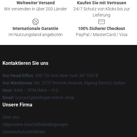
Weltweiter Versand
Kaufen Sie mit Vertrauen
Wir versenden in über 200 Länder
24/7 Schutz von Klicks bis zur
Lieferung
Internationale Garantie
100% Sicherer Checkout
Im Nutzungsland angeboten
PayPal / MasterCard / Visa
Kontaktieren Sie uns
Our Head Office
: 500 7th Ave, New York, NY 10018
Our Warehouse
: No. 3737 Renmin Avenue, Xigang District, Dalian
Hour
: 9AM – 5PM (Mon – Fri)
Email
: contact@kinitopet-merch.shop
Unsere Firma
Über uns
Allgemeine Geschäftsbedingungen
Datenschutzrichtlinien