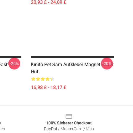
20,93 £ - 24,09 £
-20%
-20%
Fashion
Kinito Pet Sam Aufkleber Magnet Eimer
Hut
16,98 £ - 18,17 £
e
100% Sicherer Checkout
ten
PayPal / MasterCard / Visa