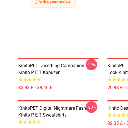
Write your review
-20%
KinitoPET Unsettling Companion Vibe
KinitoPET
Kinito P E T Kapuzen
Look Kinit
33,93 £ - 39,46 £
20,93 £ - 
-20%
KinitoPET Digital Nightmare Fashion
Kinito Des
Kinito P E T Sweatshirts
32,35 £ - 