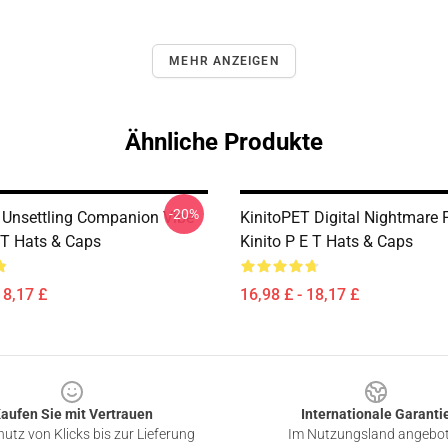
MEHR ANZEIGEN
Ähnliche Produkte
-20%
 Unsettling Companion Vibe
KinitoPET Digital Nightmare 
E T Hats & Caps
Kinito P E T Hats & Caps
18,17 £
16,98 £ - 18,17 £
aufen Sie mit Vertrauen
Internationale Garanti
utz von Klicks bis zur Lieferung
Im Nutzungsland angebo