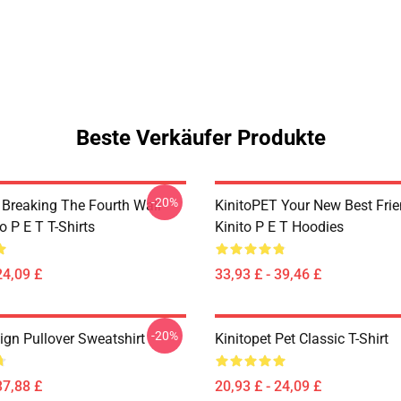
Beste Verkäufer Produkte
-20%
 Breaking The Fourth Wall
KinitoPET Your New Best Frie
o P E T T-Shirts
Kinito P E T Hoodies
24,09 £
33,93 £ - 39,46 £
-20%
ign Pullover Sweatshirt
Kinitopet Pet Classic T-Shirt
37,88 £
20,93 £ - 24,09 £