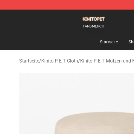
Kinito P E T Shop - Official Kinito P E T Merchandise S
Startseite
Sh
Startseite
/
Kinito P E T Cloth
/
Kinito P E T Mützen und