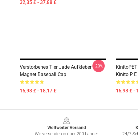
32,35 £ - 37,88 £
-20%
Verstorbenes Tier Jade Aufkleber
KinitoPET
Magnet Baseball Cap
Kinito P 
16,98 £ - 18,17 £
16,98 £ - 
Footer
Weltweiter Versand
K
Wir versenden in über 200 Länder
24/7 Sch