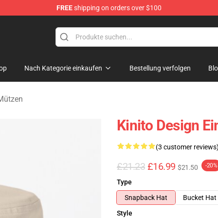
FREE
shipping on orders over $100
tore
op
Nach Kategorie einkaufen
Bestellung verfolgen
Bl
 Mützen
Kinito Design E
(3 customer reviews
£21.23
£16.99
-20%
$21.50
Type
Snapback Hat
Bucket Hat
Style