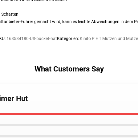
m Schatten
 Drittanbieter-Führer gemacht wird, kann es leichte Abweichungen in dem P
KU
:
168584180-US-bucket-hat
Kategorien
:
Kinito P E T Mützen und Mütz
What Customers Say
Eimer Hut