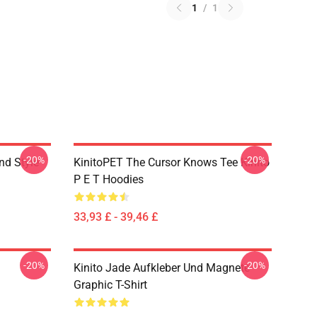
1
/
1
-20%
-20%
nd Style
KinitoPET The Cursor Knows Tee Kinito
P E T Hoodies
33,93 £ - 39,46 £
-20%
-20%
Kinito Jade Aufkleber Und Magnete
Graphic T-Shirt