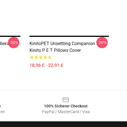
-20%
-20%
berall,
KinitoPET Unsettling Companion Vibe
Kinito P E T Pillows Cover
18,96 £ - 22,91 £
e
100% Sicherer Checkout
ten
PayPal / MasterCard / Visa