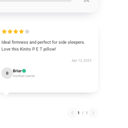
0%
Ideal firmness and perfect for side sleepers.
Love this Kinito P E T pillow!
Apr 13, 2025
Briar
B
Verified owner
1
/
1