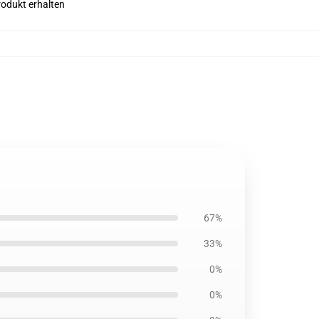
rodukt erhalten
67%
33%
0%
0%