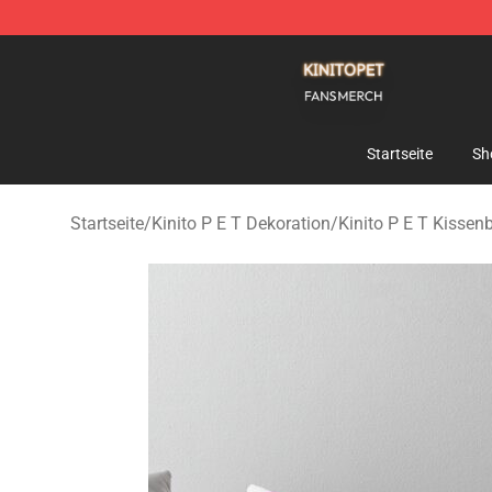
Kinito P E T Shop - Official Kinito P E T Merchandise S
Startseite
Sh
Startseite
/
Kinito P E T Dekoration
/
Kinito P E T Kissen