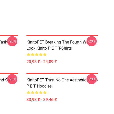
-20%
-20%
Fashion
KinitoPET Breaking The Fourth Wall
Look Kinito P E T T-Shirts
20,93 £ - 24,09 £
-20%
-20%
nd Style
KinitoPET Trust No One Aesthetic Kinito
P E T Hoodies
33,93 £ - 39,46 £