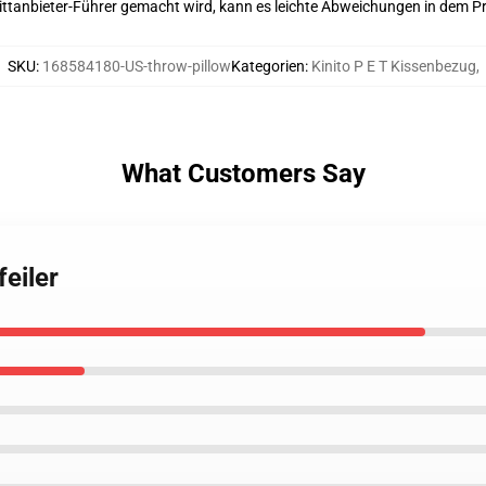
 Drittanbieter-Führer gemacht wird, kann es leichte Abweichungen in dem P
SKU
:
168584180-US-throw-pillow
Kategorien
:
Kinito P E T Kissenbezug
,
What Customers Say
feiler