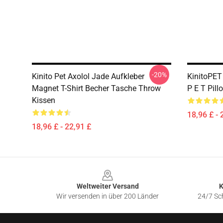
-20%
Kinito Pet Axolol Jade Aufkleber
KinitoPET 
Magnet T-Shirt Becher Tasche Throw
P E T Pill
Kissen
18,96 £ - 
18,96 £ - 22,91 £
Footer
Weltweiter Versand
K
Wir versenden in über 200 Länder
24/7 Sch