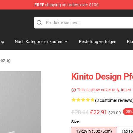
FREE
shipping on orders over $100
tore
op
Nach Kategorie einkaufen
Bestellung verfolgen
Bl
bezug
Kinito Design Pf
This is pillow cover only, insert
(3 customer reviews
£28.64
£22.91
-20%
$29.00
Size
19x29in (50x75cm)
16x16