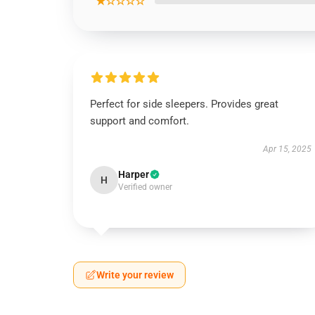
★☆☆☆☆
Perfect for side sleepers. Provides great
support and comfort.
Apr 15, 2025
Harper
H
Verified owner
Write your review