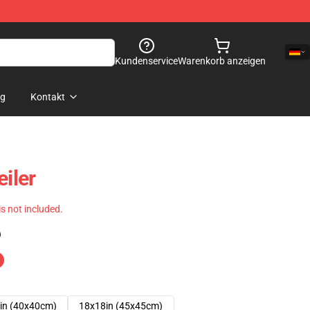
Kundenservice
Warenkorb anzeigen
og
Kontakt
eiler
 is not included.
)
in (40x40cm)
18x18in (45x45cm)