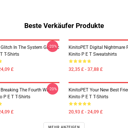
Beste Verkäufer Produkte
-20%
 Glitch In The System Graphic
KinitoPET Digital Nightmare 
 T T-Shirts
Kinito P E T Sweatshirts
24,09 £
32,35 £ - 37,88 £
-20%
 Breaking The Fourth Wall
KinitoPET Your New Best Frie
o P E T T-Shirts
Kinito P E T T-Shirts
24,09 £
20,93 £ - 24,09 £
MEHR ANZEIGEN