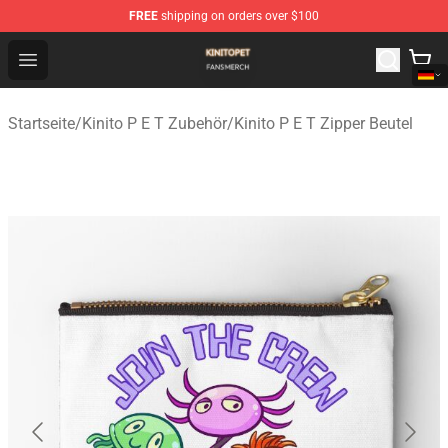
FREE
shipping on orders over $100
Kinito P E T Shop - Official Kinito P E T Merchandise Stor
Open menu
Startseite
/
Kinito P E T Zubehör
/
Kinito P E T Zipper Beutel