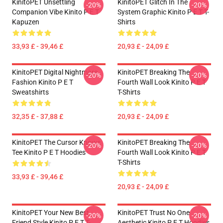
KinitoPET Unsettling
KinitoPET Glitch In The
-20%
-20%
Companion Vibe Kinito P E T
System Graphic Kinito P E T T-
Kapuzen
Shirts
33,93 £ - 39,46 £
20,93 £ - 24,09 £
KinitoPET Digital Nightmare
KinitoPET Breaking The
-20%
-20%
Fashion Kinito P E T
Fourth Wall Look Kinito P E T
Sweatshirts
T-Shirts
32,35 £ - 37,88 £
20,93 £ - 24,09 £
KinitoPET The Cursor Knows
KinitoPET Breaking The
-20%
-20%
Tee Kinito P E T Hoodies
Fourth Wall Look Kinito P E T
T-Shirts
33,93 £ - 39,46 £
20,93 £ - 24,09 £
KinitoPET Your New Best
KinitoPET Trust No One
-20%
-20%
Friend Style Kinito P E T T-
Aesthetic Kinito P E T Hoodies