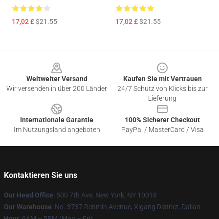
17,02 £
$21.55
17,02 £
$21.55
Footer
Weltweiter Versand
Kaufen Sie mit Vertrauen
Wir versenden in über 200 Länder
24/7 Schutz von Klicks bis zur
Lieferung
Internationale Garantie
100% Sicherer Checkout
Im Nutzungsland angeboten
PayPal / MasterCard / Visa
Kontaktieren Sie uns
Our Head Office
: 500 7th Ave, New York, NY 10018
Our Warehouse
: No. 3737 Renmin Avenue, Xigang District, Dalian
Hour
: 9AM – 5PM (Mon – Fri)