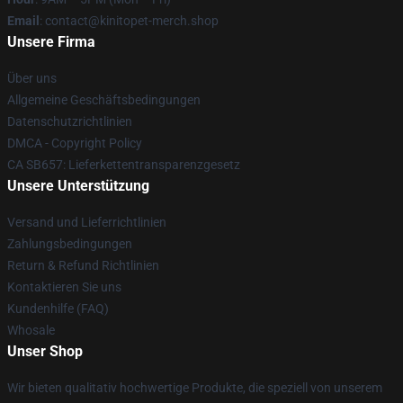
Email
: contact@kinitopet-merch.shop
Unsere Firma
Über uns
Allgemeine Geschäftsbedingungen
Datenschutzrichtlinien
DMCA - Copyright Policy
CA SB657: Lieferkettentransparenzgesetz
Unsere Unterstützung
Versand und Lieferrichtlinien
Zahlungsbedingungen
Return & Refund Richtlinien
Kontaktieren Sie uns
Kundenhilfe (FAQ)
Whosale
Unser Shop
Wir bieten qualitativ hochwertige Produkte, die speziell von unserem