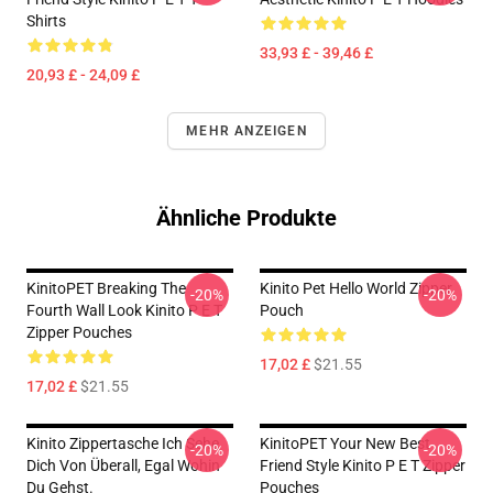
Shirts
33,93 £ - 39,46 £
20,93 £ - 24,09 £
MEHR ANZEIGEN
Ähnliche Produkte
KinitoPET Breaking The
Kinito Pet Hello World Zipper
-20%
-20%
Fourth Wall Look Kinito P E T
Pouch
Zipper Pouches
17,02 £
$21.55
17,02 £
$21.55
Kinito Zippertasche Ich Sehe
KinitoPET Your New Best
-20%
-20%
Dich Von Überall, Egal Wohin
Friend Style Kinito P E T Zipper
Du Gehst.
Pouches