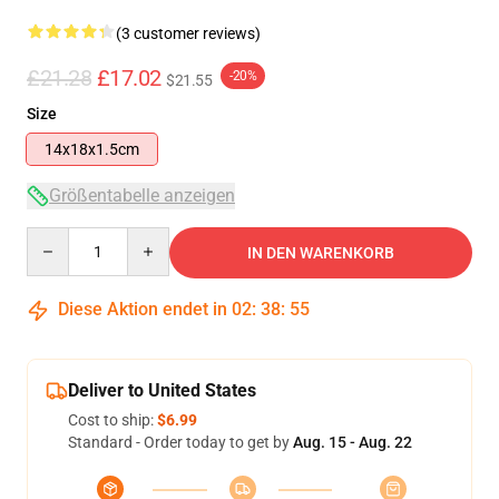
(3 customer reviews)
£21.28
£17.02
-20%
$21.55
Size
14x18x1.5cm
Größentabelle anzeigen
Quantity
IN DEN WARENKORB
Diese Aktion endet in
02
:
38
:
55
Deliver to United States
Cost to ship:
$6.99
Standard - Order today to get by
Aug. 15 - Aug. 22