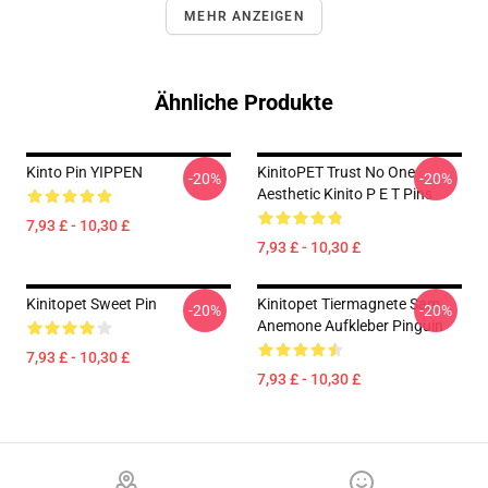
MEHR ANZEIGEN
Ähnliche Produkte
Kinto Pin YIPPEN
KinitoPET Trust No One
-20%
-20%
Aesthetic Kinito P E T Pins
7,93 £ - 10,30 £
7,93 £ - 10,30 £
Kinitopet Sweet Pin
Kinitopet Tiermagnete Sam
-20%
-20%
Anemone Aufkleber Pinguin
7,93 £ - 10,30 £
7,93 £ - 10,30 £
Footer