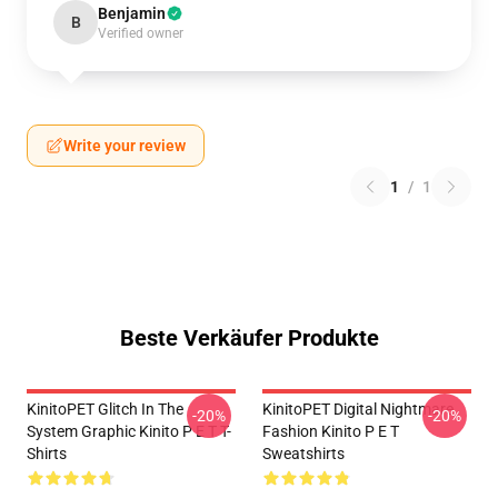
Benjamin
B
Verified owner
Write your review
1
/
1
Beste Verkäufer Produkte
KinitoPET Glitch In The
KinitoPET Digital Nightmare
-20%
-20%
System Graphic Kinito P E T T-
Fashion Kinito P E T
Shirts
Sweatshirts