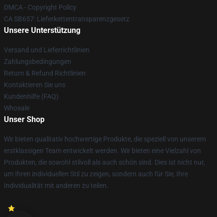
DMCA - Copyright Policy
CA SB657: Lieferkettentransparenzgesetz
Unsere Unterstützung
Versand und Lieferrichtlinien
Zahlungsbedingungen
Return & Refund Richtlinien
Kontaktieren Sie uns
Kundenhilfe (FAQ)
Whosale
Unser Shop
Wir bieten qualitativ hochwertige Produkte, die speziell von unserem
erstklassigen Team entwickelt werden. Wir bieten eine Vielzahl von
Produkten, die sowohl stilvoll als auch schön sind. Dies ist nicht nur,
um Ihren individuellen Stil zu zeigen, sondern auch für Sie, Ihre
Individualität mit anderen zu teilen.