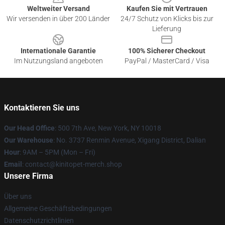
Weltweiter Versand
Kaufen Sie mit Vertrauen
Wir versenden in über 200 Länder
24/7 Schutz von Klicks bis zur
Lieferung
Internationale Garantie
100% Sicherer Checkout
Im Nutzungsland angeboten
PayPal / MasterCard / Visa
Kontaktieren Sie uns
Our Head Office
: 500 7th Ave, New York, NY 10018
Our Warehouse
: No. 3737 Renmin Avenue, Xigang District, Dalian
Hour
: 9AM – 5PM (Mon – Fri)
Email
: contact@kinitopet-merch.shop
Unsere Firma
Über uns
Allgemeine Geschäftsbedingungen
Datenschutzrichtlinien