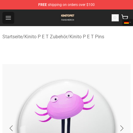
FREE
shipping on orders over $100
Kinito P E T Shop - Official Kinito P E T Merchandise Stor
Open menu
Startseite
/
Kinito P E T Zubehör
/
Kinito P E T Pins