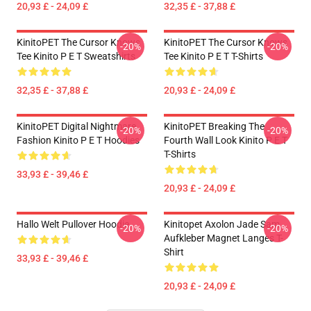
20,93 £ - 24,09 £
32,35 £ - 37,88 £
KinitoPET The Cursor Knows
KinitoPET The Cursor Knows
-20%
-20%
Tee Kinito P E T Sweatshirts
Tee Kinito P E T T-Shirts
32,35 £ - 37,88 £
20,93 £ - 24,09 £
KinitoPET Digital Nightmare
KinitoPET Breaking The
-20%
-20%
Fashion Kinito P E T Hoodies
Fourth Wall Look Kinito P E T
T-Shirts
33,93 £ - 39,46 £
20,93 £ - 24,09 £
Hallo Welt Pullover Hoodie
Kinitopet Axolon Jade Sam
-20%
-20%
Aufkleber Magnet Langes T-
Shirt
33,93 £ - 39,46 £
20,93 £ - 24,09 £