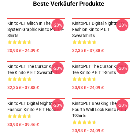
Beste Verkäufer Produkte
KinitoPET Glitch In The
KinitoPET Digital Nightmare
-20%
-20%
System Graphic Kinito P E T T-
Fashion Kinito P E T
Shirts
Sweatshirts
20,93 £ - 24,09 £
32,35 £ - 37,88 £
KinitoPET The Cursor Knows
KinitoPET The Cursor Knows
-20%
-20%
Tee Kinito P E T Sweatshirts
Tee Kinito P E T T-Shirts
32,35 £ - 37,88 £
20,93 £ - 24,09 £
KinitoPET Digital Nightmare
KinitoPET Breaking The
-20%
-20%
Fashion Kinito P E T Hoodies
Fourth Wall Look Kinito P E T
T-Shirts
33,93 £ - 39,46 £
20,93 £ - 24,09 £