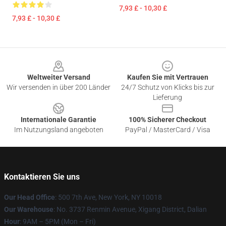
7,93 £ - 10,30 £
7,93 £ - 10,30 £
Footer
Weltweiter Versand
Kaufen Sie mit Vertrauen
Wir versenden in über 200 Länder
24/7 Schutz von Klicks bis zur
Lieferung
Internationale Garantie
100% Sicherer Checkout
Im Nutzungsland angeboten
PayPal / MasterCard / Visa
Kontaktieren Sie uns
Our Head Office
: 500 7th Ave, New York, NY 10018
Our Warehouse
: No. 3737 Renmin Avenue, Xigang District, Dalian
Hour
: 9AM – 5PM (Mon – Fri)