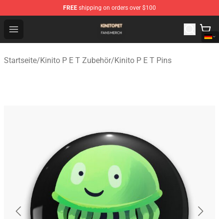
FREE
shipping on orders over $100
Kinito P E T Shop - Official Kinito P E T Merchandise Stor
Open menu
Startseite
/
Kinito P E T Zubehör
/
Kinito P E T Pins