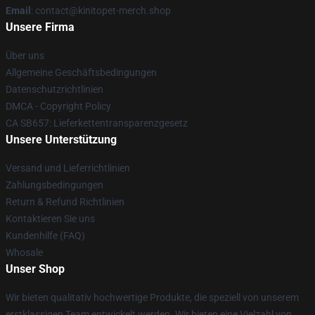
Email
: contact@kinitopet-merch.shop
Unsere Firma
Über uns
Allgemeine Geschäftsbedingungen
Datenschutzrichtlinien
DMCA - Copyright Policy
CA SB657: Lieferkettentransparenzgesetz
Unsere Unterstützung
Versand und Lieferrichtlinien
Zahlungsbedingungen
Return & Refund Richtlinien
Kontaktieren Sie uns
Kundenhilfe (FAQ)
Whosale
Unser Shop
Wir bieten qualitativ hochwertige Produkte, die speziell von unserem
erstklassigen Team entwickelt werden. Wir bieten eine Vielzahl von