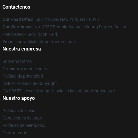
Contáctenos
Our Head Office
: 500 7th Ave, New York, NY 10018
Our Warehouse
: No. 3737 Renmin Avenue, Xigang District, Dalian
Hour
: 9AM – 5PM (Mon – Fri)
Email
: contact@kinitopet-merch.shop
Nuestra empresa
Sobre nosotros
Términos y condiciones
Política de privacidad
DMCA - Política de Copyright
CA SB657: Ley de transparencia en la cadena de suministro
Nuestro apoyo
Políticas de envío
Condiciones de pago
Políticas de reembolso
Contáctenos