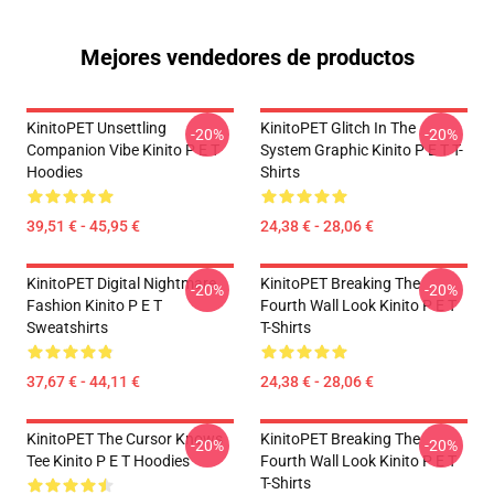
Mejores vendedores de productos
KinitoPET Unsettling
KinitoPET Glitch In The
-20%
-20%
Companion Vibe Kinito P E T
System Graphic Kinito P E T T-
Hoodies
Shirts
39,51 € - 45,95 €
24,38 € - 28,06 €
KinitoPET Digital Nightmare
KinitoPET Breaking The
-20%
-20%
Fashion Kinito P E T
Fourth Wall Look Kinito P E T
Sweatshirts
T-Shirts
37,67 € - 44,11 €
24,38 € - 28,06 €
KinitoPET The Cursor Knows
KinitoPET Breaking The
-20%
-20%
Tee Kinito P E T Hoodies
Fourth Wall Look Kinito P E T
T-Shirts