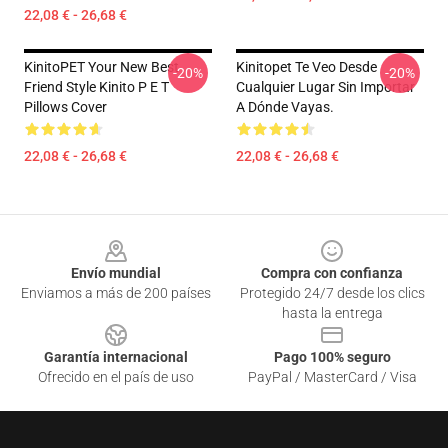
22,08 € - 26,68 €
KinitoPET Your New Best
Kinitopet Te Veo Desde
-20%
-20%
Friend Style Kinito P E T
Cualquier Lugar Sin Importar
Pillows Cover
A Dónde Vayas.
22,08 € - 26,68 €
22,08 € - 26,68 €
Footer
Envío mundial
Compra con confianza
Enviamos a más de 200 países
Protegido 24/7 desde los clics
hasta la entrega
Garantía internacional
Pago 100% seguro
Ofrecido en el país de uso
PayPal / MasterCard / Visa