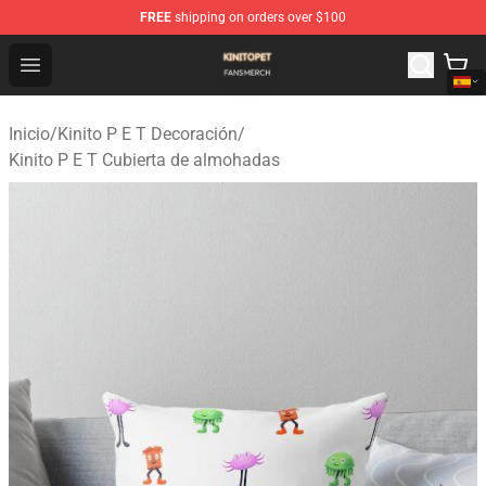
FREE
shipping on orders over $100
Kinito P E T Shop - Official Kinito P E T Merchandise Stor
Open menu
Inicio
/
Kinito P E T Decoración
/
Kinito P E T Cubierta de almohadas