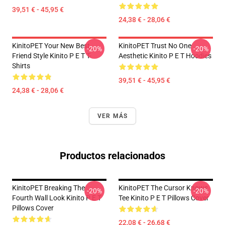
39,51 € - 45,95 €
24,38 € - 28,06 €
KinitoPET Your New Best
KinitoPET Trust No One
-20%
-20%
Friend Style Kinito P E T T-
Aesthetic Kinito P E T Hoodies
Shirts
39,51 € - 45,95 €
24,38 € - 28,06 €
VER MÁS
Productos relacionados
KinitoPET Breaking The
KinitoPET The Cursor Knows
-20%
-20%
Fourth Wall Look Kinito P E T
Tee Kinito P E T Pillows Cover
Pillows Cover
22,08 € - 26,68 €