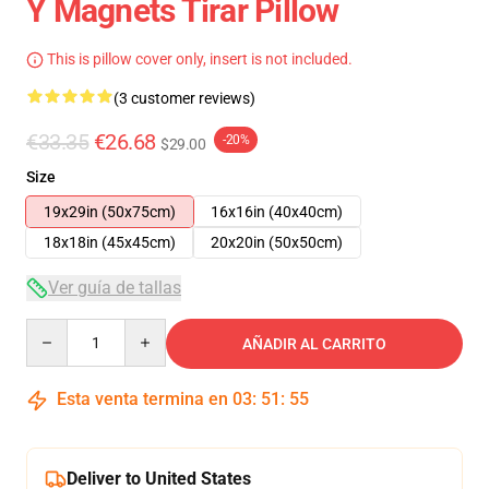
Y Magnets Tirar Pillow
This is pillow cover only, insert is not included.
(3 customer reviews)
€33.35
€26.68
-20%
$29.00
Size
19x29in (50x75cm)
16x16in (40x40cm)
18x18in (45x45cm)
20x20in (50x50cm)
Ver guía de tallas
Quantity
AÑADIR AL CARRITO
Esta venta termina en
03
:
51
:
55
Deliver to United States