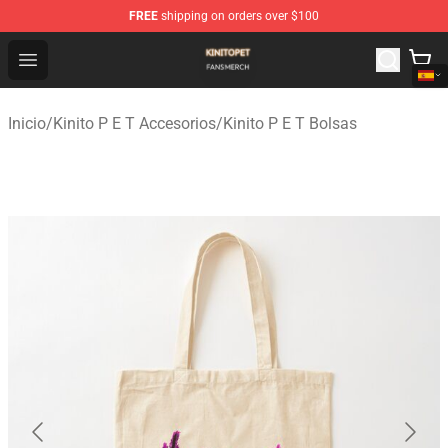
FREE
shipping on orders over $100
Kinito P E T Shop - Official Kinito P E T Merchandise Stor
Open menu
Inicio
/
Kinito P E T Accesorios
/
Kinito P E T Bolsas