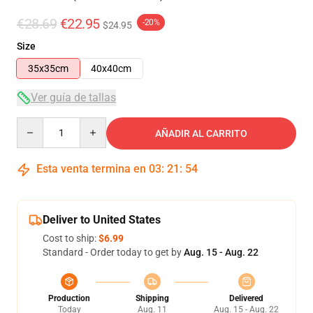
€28.69
€22.95
-20%
$24.95
Size
35x35cm
40x40cm
Ver guía de tallas
Quantity
AÑADIR AL CARRITO
Esta venta termina en
03
:
21
:
53
Deliver to United States
Cost to ship:
$6.99
Standard - Order today to get by
Aug. 15 - Aug. 22
Production
Shipping
Delivered
Today
Aug. 11
Aug. 15 - Aug. 22