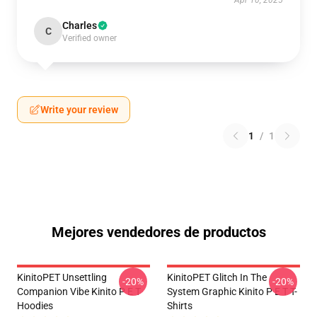
Apr 10, 2025
Charles
C
Verified owner
Write your review
1
/
1
Mejores vendedores de productos
KinitoPET Unsettling
KinitoPET Glitch In The
-20%
-20%
Companion Vibe Kinito P E T
System Graphic Kinito P E T T-
Hoodies
Shirts