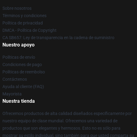
Sobre nosotros
Términos y condiciones
Política de privacidad
DMCA - Política de Copyright
CA SB657: Ley de transparencia en la cadena de suministro
Nuestro apoyo
Políticas de envío
Condiciones de pago
Políticas de reembolso
Contáctenos
Ayuda al cliente (FAQ)
Mayorista
Nuestra tienda
Ofrecemos productos de alta calidad diseñados específicamente por
nuestro equipo de clase mundial. Ofrecemos una variedad de
productos que son elegantes y hermosos. Esto no es sólo para
mostrar su estilo individual, sino también para que usted comparta su