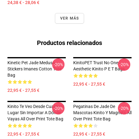
24,38 € - 28,06 €
VER MÁS
Productos relacionados
Kinetic Pet Jade Medusa
KinitoPET Trust No One
-20%
-20%
Stickers Imanes Cotton Tote
Aesthetic Kinito P E T Bags
Bag
22,95 € - 27,55 €
22,95 € - 27,55 €
Kinito Te Veo Desde Cualquier
Pegatinas De Jade De
-20%
-20%
Lugar Sin Importar A Dónde
Mascotas Kinito Y Magnets All
Vayas All Over Print Tote Bag
Over Print Tote Bag
22,95 € - 27,55 €
22,95 € - 27,55 €