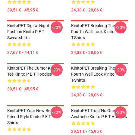
39,51 € - 45,95 €
24,38 € - 28,06 €
KinitoPET Digital Nightmare
KinitoPET Breaking The
-20%
-20%
Fashion Kinito P E T
Fourth Wall Look Kinito P E T
Sweatshirts
T-Shirts
37,67 € - 44,11 €
24,38 € - 28,06 €
KinitoPET The Cursor Knows
KinitoPET Breaking The
-20%
-20%
Tee Kinito P E T Hoodies
Fourth Wall Look Kinito P E T
T-Shirts
39,51 € - 45,95 €
24,38 € - 28,06 €
KinitoPET Your New Best
KinitoPET Trust No One
-20%
-20%
Friend Style Kinito P E T T-
Aesthetic Kinito P E T Hoodies
Shirts
39,51 € - 45,95 €