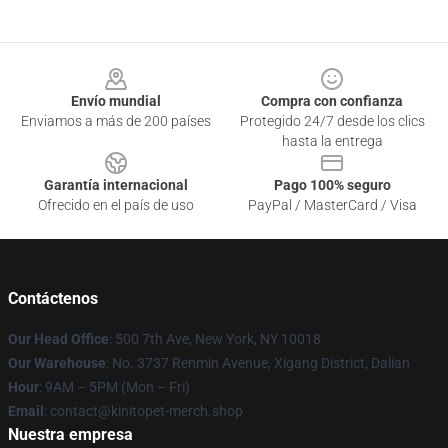
Footer
Envío mundial
Compra con confianza
Enviamos a más de 200 países
Protegido 24/7 desde los clics
hasta la entrega
Garantía internacional
Pago 100% seguro
Ofrecido en el país de uso
PayPal / MasterCard / Visa
Contáctenos
Our Head Office
: 500 7th Ave, New York, NY 10018
Our Warehouse
: No. 3737 Renmin Avenue, Xigang District, Dalian
Hour
: 9AM – 5PM (Mon – Fri)
Email
: contact@kinitopet-merch.shop
Nuestra empresa