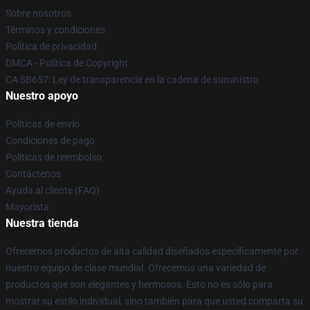
Sobre nosotros
Términos y condiciones
Política de privacidad
DMCA - Política de Copyright
CA SB657: Ley de transparencia en la cadena de suministro
Nuestro apoyo
Políticas de envío
Condiciones de pago
Políticas de reembolso
Contáctenos
Ayuda al cliente (FAQ)
Mayorista
Nuestra tienda
Ofrecemos productos de alta calidad diseñados específicamente por
nuestro equipo de clase mundial. Ofrecemos una variedad de
productos que son elegantes y hermosos. Esto no es sólo para
mostrar su estilo individual, sino también para que usted comparta su