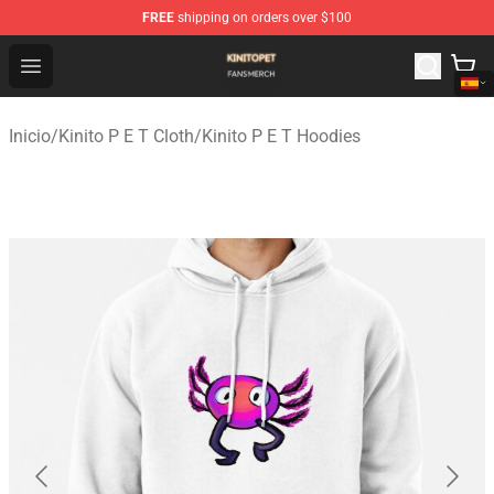
FREE
shipping on orders over $100
Kinito P E T Shop - Official Kinito P E T Merchandise Stor
Open menu
Inicio
/
Kinito P E T Cloth
/
Kinito P E T Hoodies