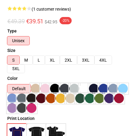
(1 customer reviews)
€49.39
€39.51
-20%
$42.95
Type
Unisex
Size
S
M
L
XL
2XL
3XL
4XL
5XL
Color
Default
Print Location