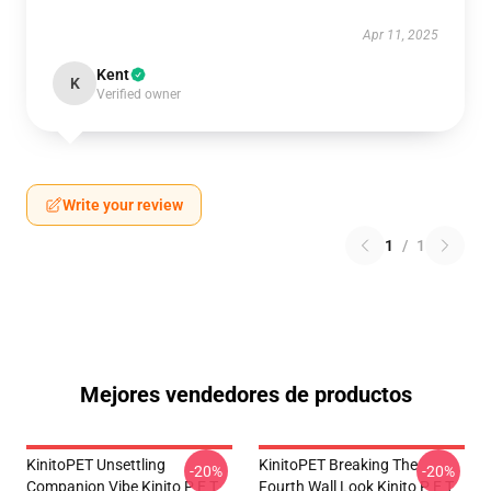
Apr 11, 2025
Kent
K
Verified owner
Write your review
1
/
1
Mejores vendedores de productos
KinitoPET Unsettling
KinitoPET Breaking The
-20%
-20%
Companion Vibe Kinito P E T
Fourth Wall Look Kinito P E T