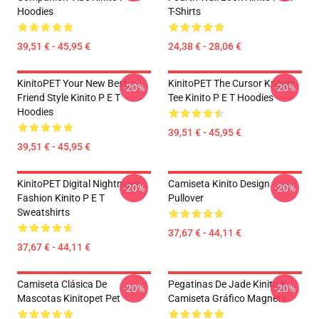
Hoodies
T-Shirts
39,51 € - 45,95 €
24,38 € - 28,06 €
KinitoPET Your New Best
KinitoPET The Cursor Knows
-20%
-20%
Friend Style Kinito P E T
Tee Kinito P E T Hoodies
Hoodies
39,51 € - 45,95 €
39,51 € - 45,95 €
KinitoPET Digital Nightmare
Camiseta Kinito Design
-20%
-20%
Fashion Kinito P E T
Pullover
Sweatshirts
37,67 € - 44,11 €
37,67 € - 44,11 €
Camiseta Clásica De
Pegatinas De Jade Kinito Y
-20%
-20%
Mascotas Kinitopet Pet
Camiseta Gráfico Magnets