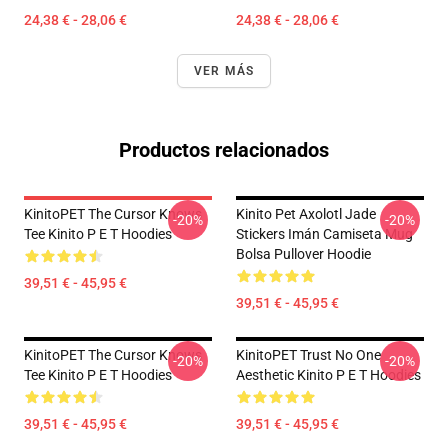
24,38 € - 28,06 €
24,38 € - 28,06 €
VER MÁS
Productos relacionados
KinitoPET The Cursor Knows
Kinito Pet Axolotl Jade
-20%
-20%
Tee Kinito P E T Hoodies
Stickers Imán Camiseta Mug
Bolsa Pullover Hoodie
39,51 € - 45,95 €
39,51 € - 45,95 €
KinitoPET The Cursor Knows
KinitoPET Trust No One
-20%
-20%
Tee Kinito P E T Hoodies
Aesthetic Kinito P E T Hoodies
39,51 € - 45,95 €
39,51 € - 45,95 €