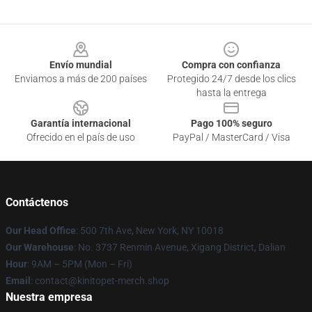
Footer
Envío mundial
Compra con confianza
Enviamos a más de 200 países
Protegido 24/7 desde los clics
hasta la entrega
Garantía internacional
Pago 100% seguro
Ofrecido en el país de uso
PayPal / MasterCard / Visa
Contáctenos
Our Head Office
: 500 7th Ave, New York, NY 10018
Our Warehouse
: No. 3737 Renmin Avenue, Xigang District, Dalian
Hour
: 9AM – 5PM (Mon – Fri)
Email
: contact@kinitopet-merch.shop
Nuestra empresa