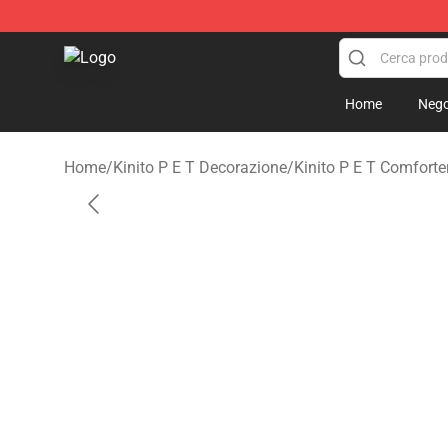
Kinito P E T Shop - Official Kinito P E T Merchandise S
Home
Nego
Home
/
Kinito P E T Decorazione
/
Kinito P E T Comforte