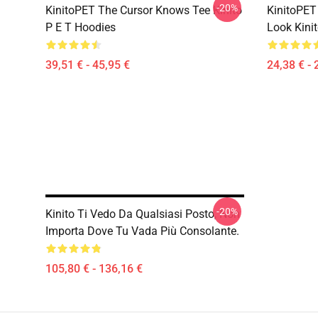
-20%
KinitoPET The Cursor Knows Tee Kinito
KinitoPET
P E T Hoodies
Look Kinit
39,51 € - 45,95 €
24,38 € - 
-20%
Kinito Ti Vedo Da Qualsiasi Posto, Non
Importa Dove Tu Vada Più Consolante.
105,80 € - 136,16 €