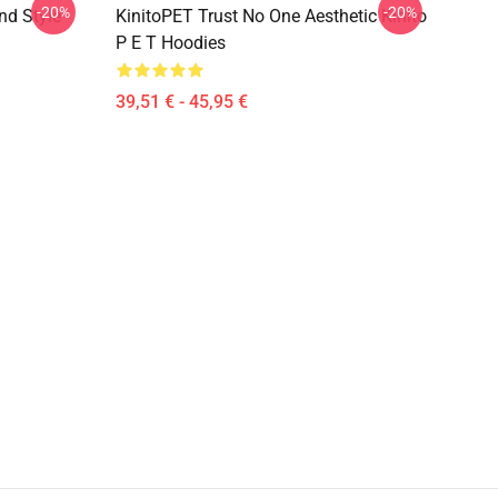
-20%
-20%
nd Style
KinitoPET Trust No One Aesthetic Kinito
P E T Hoodies
39,51 € - 45,95 €