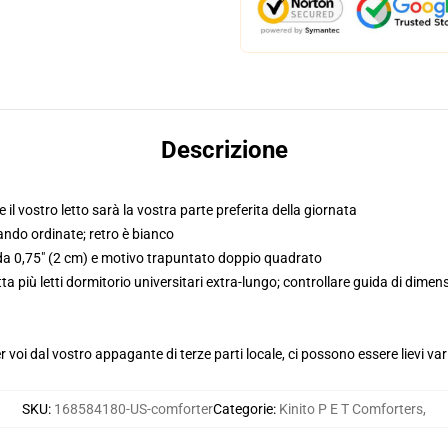
Descrizione
l vostro letto sarà la vostra parte preferita della giornata
ando ordinate; retro è bianco
 da 0,75" (2 cm) e motivo trapuntato doppio quadrato
atta più letti dormitorio universitari extra-lungo; controllare guida di dim
voi dal vostro appagante di terze parti locale, ci possono essere lievi var
SKU
:
168584180-US-comforter
Categorie
:
Kinito P E T Comforters
,