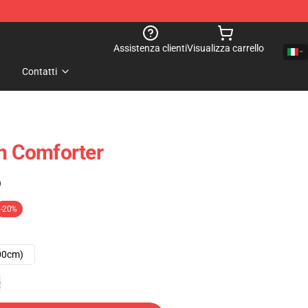
Assistenza clienti
Visualizza carrello
Contatti
gn Comforter
)
-20%
00cm)
e