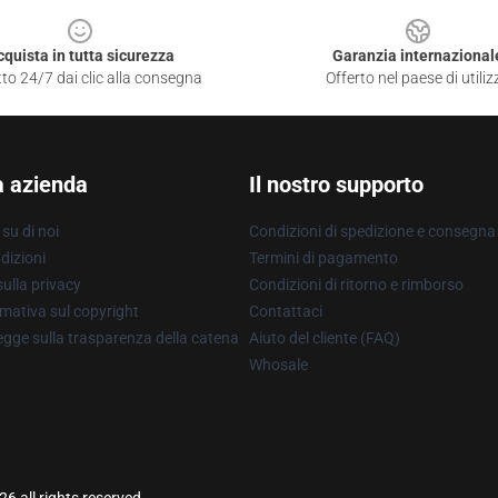
cquista in tutta sicurezza
Garanzia internazional
to 24/7 dai clic alla consegna
Offerto nel paese di utiliz
a azienda
Il nostro supporto
su di noi
Condizioni di spedizione e consegna
dizioni
Termini di pagamento
ulla privacy
Condizioni di ritorno e rimborso
mativa sul copyright
Contattaci
gge sulla trasparenza della catena
Aiuto del cliente (FAQ)
Whosale