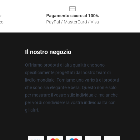
e
Pagamento sicuro al 100%
zo
PayPal / MasterCard / Visa
Il nostro negozio
Offriamo prodotti di alta qualità che sono
specificamente progettati dal nostro team di
livello mondiale. Forniamo una varietà di prodotti
che sono sia elegante e bella. Questo non è solo
per mostrare il vostro stile individuale, ma anche
per voi di condividere la vostra individualità con
gli altri.