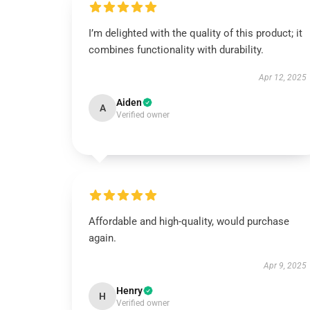
I’m delighted with the quality of this product; it
combines functionality with durability.
Apr 12, 2025
Aiden
A
Verified owner
Affordable and high-quality, would purchase
again.
Apr 9, 2025
Henry
H
Verified owner