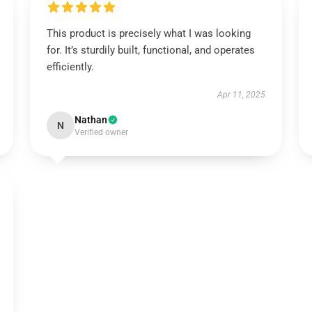
This product is precisely what I was looking
for. It’s sturdily built, functional, and operates
efficiently.
Apr 11, 2025
Nathan
N
Verified owner