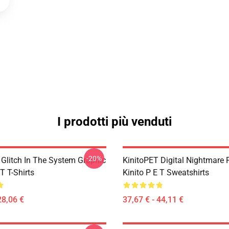
I prodotti più venduti
-20%
 Glitch In The System Graphic
KinitoPET Digital Nightmare 
 T T-Shirts
Kinito P E T Sweatshirts
28,06 €
37,67 € - 44,11 €