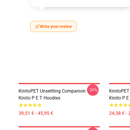
Write your review
-20%
KinitoPET Unsettling Companion Vibe
KinitoPET
Kinito P E T Hoodies
Kinito P E
39,51 € - 45,95 €
24,38 € - 