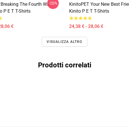
-20%
 Breaking The Fourth Wall
KinitoPET Your New Best Frie
o P E T T-Shirts
Kinito P E T T-Shirts
28,06 €
24,38 € - 28,06 €
VISUALIZZA ALTRO
Prodotti correlati