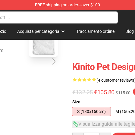
FREE
shipping on orders over $100
tore
blank template
zio
Acquista per categoria
Tracciamento ordine
Blog
rs
Kinito Pet Desi
(4 customer reviews
€132.25
€105.80
$115.00
Size
S (130x150cm)
M (150x2
Visualizza guida alle tagli