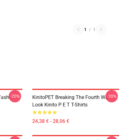
1
/
1
-20%
-20%
Fashion
KinitoPET Breaking The Fourth Wall
Look Kinito P E T T-Shirts
24,38 € - 28,06 €