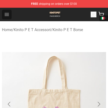
FREE
shipping on orders over $100
Kinito P E T Shop - Official Kinito P E T Merchandise Stor
Open menu
Home
/
Kinito P E T Accessori
/
Kinito P E T Borse