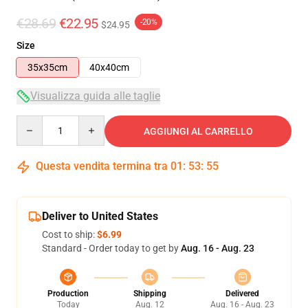
€28.69
€22.95
-20%
$24.95
Size
35x35cm
40x40cm
Visualizza guida alle taglie
Quantity
AGGIUNGI AL CARRELLO
Questa vendita termina tra
01
:
53
:
54
Deliver to United States
Cost to ship:
$6.99
Standard - Order today to get by
Aug. 16 - Aug. 23
Production
Shipping
Delivered
Today
Aug. 12
Aug. 16 - Aug. 23