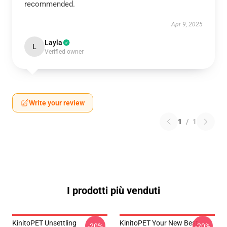
recommended.
Apr 9, 2025
Layla
L
Verified owner
Write your review
1
/
1
I prodotti più venduti
KinitoPET Unsettling
KinitoPET Your New Best
-20%
-20%