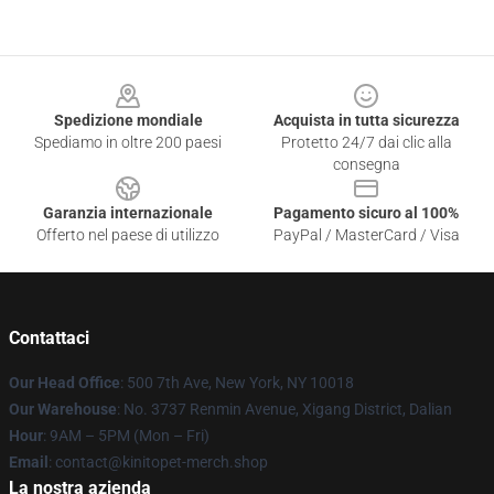
Footer
Spedizione mondiale
Acquista in tutta sicurezza
Spediamo in oltre 200 paesi
Protetto 24/7 dai clic alla
consegna
Garanzia internazionale
Pagamento sicuro al 100%
Offerto nel paese di utilizzo
PayPal / MasterCard / Visa
Contattaci
Our Head Office
: 500 7th Ave, New York, NY 10018
Our Warehouse
: No. 3737 Renmin Avenue, Xigang District, Dalian
Hour
: 9AM – 5PM (Mon – Fri)
Email
: contact@kinitopet-merch.shop
La nostra azienda