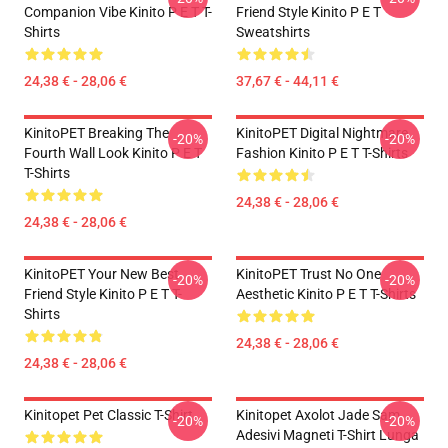
Companion Vibe Kinito P E T T-
Friend Style Kinito P E T
Shirts
Sweatshirts
24,38 € - 28,06 €
37,67 € - 44,11 €
KinitoPET Breaking The
KinitoPET Digital Nightmare
-20%
-20%
Fourth Wall Look Kinito P E T
Fashion Kinito P E T T-Shirts
T-Shirts
24,38 € - 28,06 €
24,38 € - 28,06 €
KinitoPET Your New Best
KinitoPET Trust No One
-20%
-20%
Friend Style Kinito P E T T-
Aesthetic Kinito P E T T-Shirts
Shirts
24,38 € - 28,06 €
24,38 € - 28,06 €
Kinitopet Pet Classic T-Shirt
Kinitopet Axolot Jade Sam
-20%
-20%
Adesivi Magneti T-Shirt Lunga