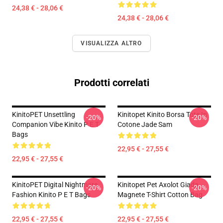
24,38 € - 28,06 €
24,38 € - 28,06 €
VISUALIZZA ALTRO
Prodotti correlati
KinitoPET Unsettling
Kinitopet Kinito Borsa Tote In
-20%
-20%
Companion Vibe Kinito P E T
Cotone Jade Sam
Bags
22,95 € - 27,55 €
22,95 € - 27,55 €
KinitoPET Digital Nightmare
Kinitopet Pet Axolot Giada
-20%
-20%
Fashion Kinito P E T Bags
Magnete T-Shirt Cotton Bag
22,95 € - 27,55 €
22,95 € - 27,55 €