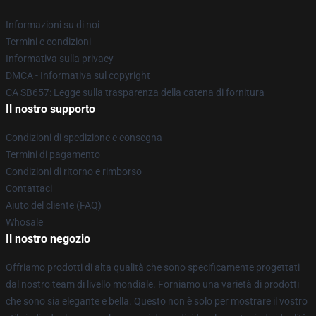
Informazioni su di noi
Termini e condizioni
Informativa sulla privacy
DMCA - Informativa sul copyright
CA SB657: Legge sulla trasparenza della catena di fornitura
Il nostro supporto
Condizioni di spedizione e consegna
Termini di pagamento
Condizioni di ritorno e rimborso
Contattaci
Aiuto del cliente (FAQ)
Whosale
Il nostro negozio
Offriamo prodotti di alta qualità che sono specificamente progettati
dal nostro team di livello mondiale. Forniamo una varietà di prodotti
che sono sia elegante e bella. Questo non è solo per mostrare il vostro