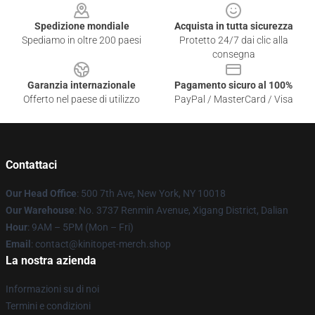
Spedizione mondiale
Acquista in tutta sicurezza
Spediamo in oltre 200 paesi
Protetto 24/7 dai clic alla
consegna
Garanzia internazionale
Pagamento sicuro al 100%
Offerto nel paese di utilizzo
PayPal / MasterCard / Visa
Contattaci
Our Head Office
: 500 7th Ave, New York, NY 10018
Our Warehouse
: No. 3737 Renmin Avenue, Xigang District, Dalian
Hour
: 9AM – 5PM (Mon – Fri)
Email
: contact@kinitopet-merch.shop
La nostra azienda
Informazioni su di noi
Termini e condizioni