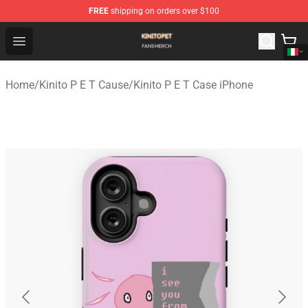
FREE
shipping on orders over $100
Kinito P E T Shop - Official Kinito P E T Merchandise Stor
Open menu
Home
/
Kinito P E T Cause
/
Kinito P E T Case iPhone