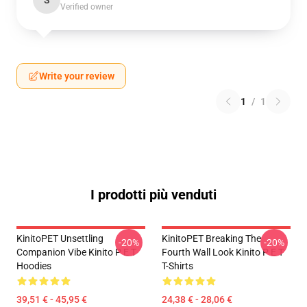
S
Verified owner
Write your review
1
/
1
I prodotti più venduti
KinitoPET Unsettling
KinitoPET Breaking The
-20%
-20%
Companion Vibe Kinito P E T
Fourth Wall Look Kinito P E T
Hoodies
T-Shirts
39,51 € - 45,95 €
24,38 € - 28,06 €