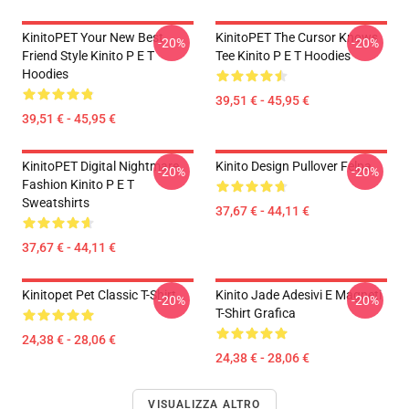
KinitoPET Your New Best
KinitoPET The Cursor Knows
-20%
-20%
Friend Style Kinito P E T
Tee Kinito P E T Hoodies
Hoodies
39,51 € - 45,95 €
39,51 € - 45,95 €
KinitoPET Digital Nightmare
Kinito Design Pullover Felpa
-20%
-20%
Fashion Kinito P E T
Sweatshirts
37,67 € - 44,11 €
37,67 € - 44,11 €
Kinitopet Pet Classic T-Shirt
Kinito Jade Adesivi E Magneti
-20%
-20%
T-Shirt Grafica
24,38 € - 28,06 €
24,38 € - 28,06 €
VISUALIZZA ALTRO