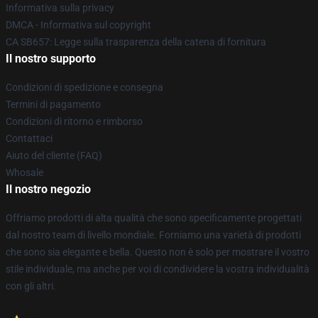
Informativa sulla privacy
DMCA - Informativa sul copyright
CA SB657: Legge sulla trasparenza della catena di fornitura
Il nostro supporto
Condizioni di spedizione e consegna
Termini di pagamento
Condizioni di ritorno e rimborso
Contattaci
Aiuto del cliente (FAQ)
Whosale
Il nostro negozio
Offriamo prodotti di alta qualità che sono specificamente progettati
dal nostro team di livello mondiale. Forniamo una varietà di prodotti
che sono sia elegante e bella. Questo non è solo per mostrare il vostro
stile individuale, ma anche per voi di condividere la vostra individualità
con gli altri.