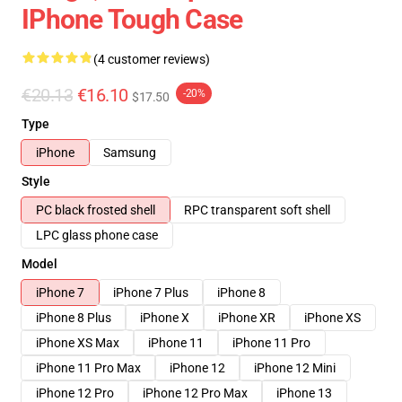
IPhone Tough Case
(4 customer reviews)
€20.13
€16.10
-20%
$17.50
Type
iPhone
Samsung
Style
PC black frosted shell
RPC transparent soft shell
LPC glass phone case
Model
iPhone 7
iPhone 7 Plus
iPhone 8
iPhone 8 Plus
iPhone X
iPhone XR
iPhone XS
iPhone XS Max
iPhone 11
iPhone 11 Pro
iPhone 11 Pro Max
iPhone 12
iPhone 12 Mini
iPhone 12 Pro
iPhone 12 Pro Max
iPhone 13