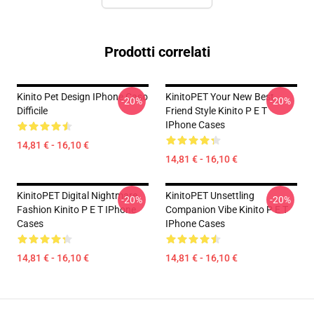
Prodotti correlati
Kinito Pet Design IPhone Caso
KinitoPET Your New Best
-20%
-20%
Difficile
Friend Style Kinito P E T
IPhone Cases
14,81 € - 16,10 €
14,81 € - 16,10 €
KinitoPET Digital Nightmare
KinitoPET Unsettling
-20%
-20%
Fashion Kinito P E T IPhone
Companion Vibe Kinito P E T
Cases
IPhone Cases
14,81 € - 16,10 €
14,81 € - 16,10 €
Footer