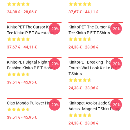
24,38 € - 28,06 €
37,67 € - 44,11 €
KinitoPET The Cursor Knows
KinitoPET The Cursor Knows
-20%
-20%
Tee Kinito P E T Sweatshirts
Tee Kinito P E T T-Shirts
37,67 € - 44,11 €
24,38 € - 28,06 €
KinitoPET Digital Nightmare
KinitoPET Breaking The
-20%
-20%
Fashion Kinito P E T Hoodies
Fourth Wall Look Kinito P E T
T-Shirts
39,51 € - 45,95 €
24,38 € - 28,06 €
Ciao Mondo Pullover Hoodie
Kinitopet Axolot Jade Sam
-20%
-20%
Adesivi Magneti T-Shirt Lunga
39,51 € - 45,95 €
24,38 € - 28,06 €