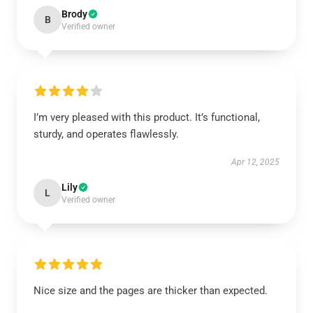
Brody
B
Verified owner
I’m very pleased with this product. It’s functional,
sturdy, and operates flawlessly.
Apr 12, 2025
Lily
L
Verified owner
Nice size and the pages are thicker than expected.