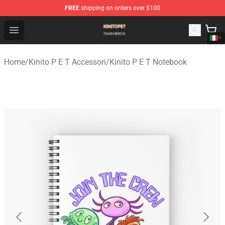
FREE
shipping on orders over $100
Kinito P E T Shop - Official Kinito P E T Merchandise Stor
Open menu
Home
/
Kinito P E T Accessori
/
Kinito P E T Notebook