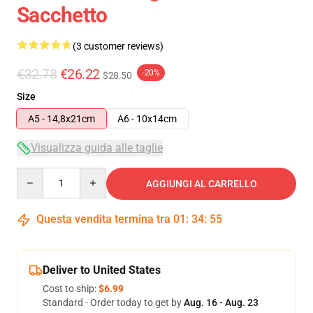
Sacchetto
(3 customer reviews)
€32.78
€26.22
-20%
$28.50
Size
A5 - 14,8x21cm
A6 - 10x14cm
Visualizza guida alle taglie
Quantity
AGGIUNGI AL CARRELLO
Questa vendita termina tra
01
:
34
:
54
Deliver to United States
Cost to ship:
$6.99
Standard - Order today to get by
Aug. 16 - Aug. 23