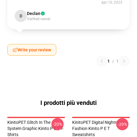
Apr 10, 2025
Declan
D
Verified owner
Write your review
1
/
1
I prodotti più venduti
KinitoPET Glitch In The
KinitoPET Digital Nightmare
-20%
-20%
System Graphic Kinito P E T T-
Fashion Kinito P E T
Shirts
Sweatshirts