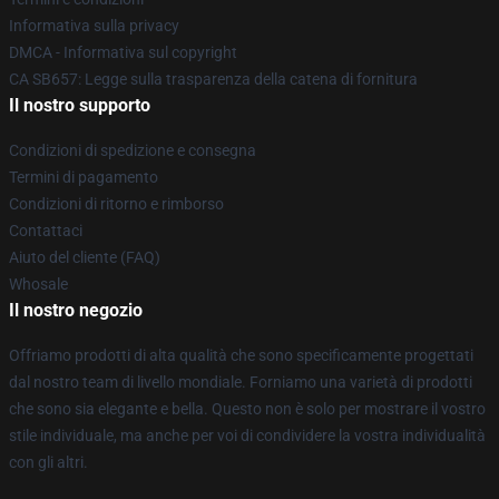
Informativa sulla privacy
DMCA - Informativa sul copyright
CA SB657: Legge sulla trasparenza della catena di fornitura
Il nostro supporto
Condizioni di spedizione e consegna
Termini di pagamento
Condizioni di ritorno e rimborso
Contattaci
Aiuto del cliente (FAQ)
Whosale
Il nostro negozio
Offriamo prodotti di alta qualità che sono specificamente progettati
dal nostro team di livello mondiale. Forniamo una varietà di prodotti
che sono sia elegante e bella. Questo non è solo per mostrare il vostro
stile individuale, ma anche per voi di condividere la vostra individualità
con gli altri.