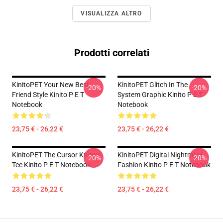
VISUALIZZA ALTRO
Prodotti correlati
KinitoPET Your New Best
KinitoPET Glitch In The
-20%
-20%
Friend Style Kinito P E T
System Graphic Kinito P E T
Notebook
Notebook
23,75 € - 26,22 €
23,75 € - 26,22 €
KinitoPET The Cursor Knows
KinitoPET Digital Nightmare
-20%
-20%
Tee Kinito P E T Notebook
Fashion Kinito P E T Notebook
23,75 € - 26,22 €
23,75 € - 26,22 €