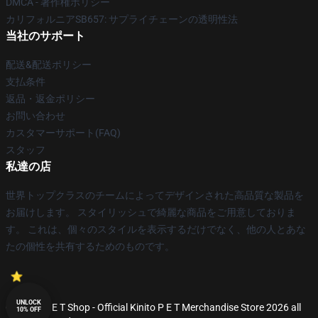
DMCA - 著作権ポリシー
カリフォルニアSB657: サプライチェーンの透明性法
当社のサポート
配送&配送ポリシー
支払条件
返品・返金ポリシー
お問い合わせ
カスタマーサポート(FAQ)
スタッフ
私達の店
世界トップクラスのチームによってデザインされた高品質な製品を
お届けします。 スタイリッシュで綺麗な商品をご用意しておりま
す。 これは、個々のスタイルを表示するだけでなく、他の人とあな
たの個性を共有するためのものです。
UNLOCK
© Kinito P E T Shop - Official Kinito P E T Merchandise Store 2026 all
10% OFF