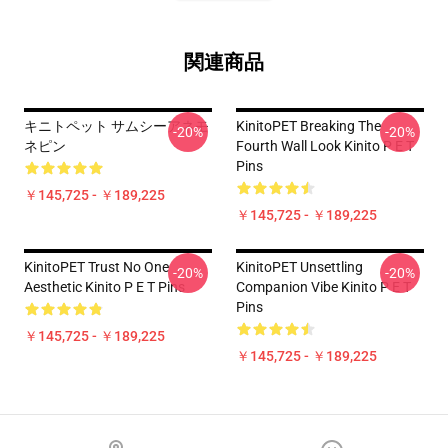
関連商品
キニトペット サムシーアネモ
KinitoPET Breaking The
-20%
-20%
ネピン
Fourth Wall Look Kinito P E T
Pins
￥145,725 - ￥189,225
￥145,725 - ￥189,225
KinitoPET Trust No One
KinitoPET Unsettling
-20%
-20%
Aesthetic Kinito P E T Pins
Companion Vibe Kinito P E T
Pins
￥145,725 - ￥189,225
￥145,725 - ￥189,225
Footer