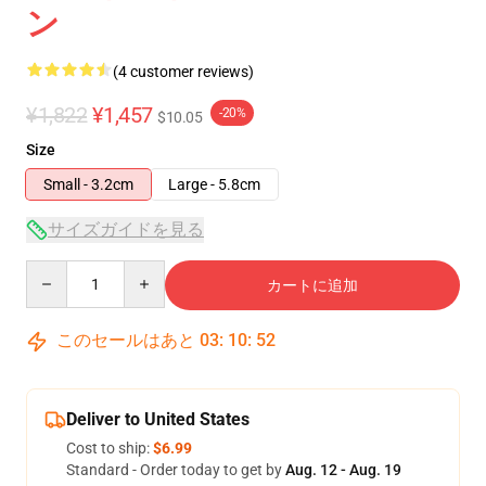
ン
(4 customer reviews)
¥1,822
¥1,457
-20%
$10.05
Size
Small - 3.2cm
Large - 5.8cm
サイズガイドを見る
Quantity
カートに追加
このセールはあと
03
:
10
:
51
Deliver to United States
Cost to ship:
$6.99
Standard - Order today to get by
Aug. 12 - Aug. 19