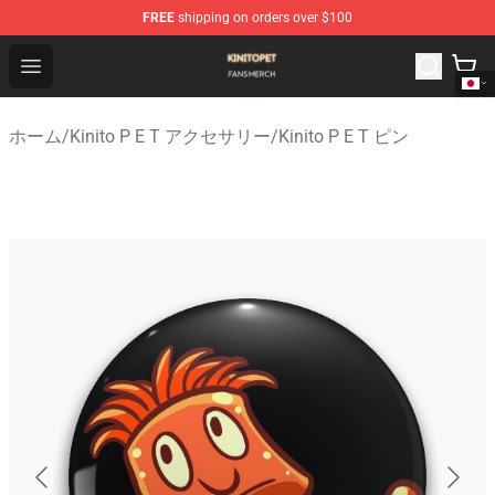
FREE
shipping on orders over $100
Kinito P E T Shop - Official Kinito P E T Merchandise Stor
Open menu
ホーム
/
Kinito P E T アクセサリー
/
Kinito P E T ピン