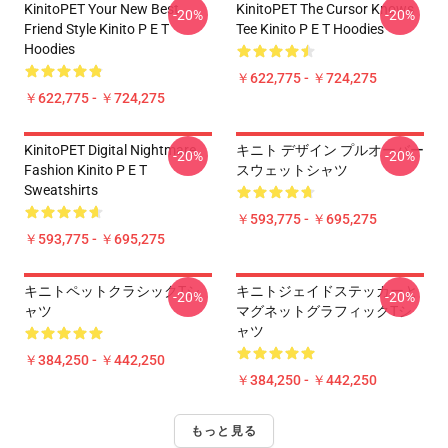
KinitoPET Your New Best
KinitoPET The Cursor Knows
-20%
-20%
Friend Style Kinito P E T
Tee Kinito P E T Hoodies
Hoodies
￥622,775 - ￥724,275
￥622,775 - ￥724,275
KinitoPET Digital Nightmare
キニト デザイン プルオーバー
-20%
-20%
Fashion Kinito P E T
スウェットシャツ
Sweatshirts
￥593,775 - ￥695,275
￥593,775 - ￥695,275
キニトペットクラシックTシ
キニトジェイドステッカーと
-20%
-20%
ャツ
マグネットグラフィックTシ
ャツ
￥384,250 - ￥442,250
￥384,250 - ￥442,250
もっと見る