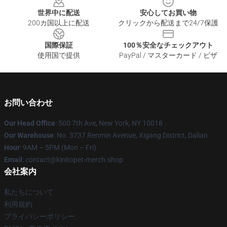
世界中に配送
安心してお買い物
200カ国以上に配送
クリックから配送まで24/7保護
国際保証
100％安全なチェックアウト
使用国で提供
PayPal / マスターカード / ビザ
お問い合わせ
Our Head Office
: 500 7th Ave, New York, NY 10018
Our Warehouse
: No. 3737 Renmin Avenue, Xigang District, Dalian
Hour
: 9AM – 5PM (Mon – Fri)
Email
: contact@kinitopet-merch.shop
会社案内
私たちについて
利用規約
プライバシーポリシー