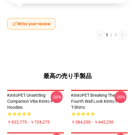
Write your review
1
/
1
最高の売り手製品
KinitoPET Unsettling
KinitoPET Breaking The
-20%
-20%
Companion Vibe Kinito P E T
Fourth Wall Look Kinito P E T
Hoodies
T-Shirts
￥622,775 - ￥724,275
￥384,250 - ￥442,250