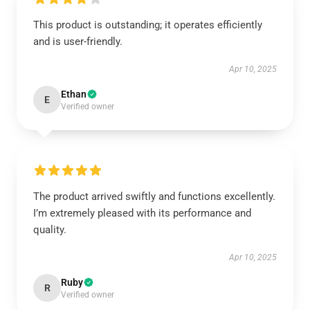
This product is outstanding; it operates efficiently
and is user-friendly.
Apr 10, 2025
Ethan
E
Verified owner
The product arrived swiftly and functions excellently.
I’m extremely pleased with its performance and
quality.
Apr 10, 2025
Ruby
R
Verified owner