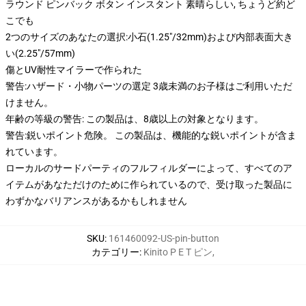
ラウンド ピンバック ボタン インスタント 素晴らしい, ちょうど約ど
こでも
2つのサイズのあなたの選択:小石(1.25"/32mm)および内部表面大き
い(2.25"/57mm)
傷とUV耐性マイラーで作られた
警告:ハザード・小物パーツの選定 3歳未満のお子様はご利用いただ
けません。
年齢の等級の警告: この製品は、8歳以上の対象となります。
警告:鋭いポイント危険。 この製品は、機能的な鋭いポイントが含ま
れています。
ローカルのサードパーティのフルフィルダーによって、すべてのア
イテムがあなただけのために作られているので、受け取った製品に
わずかなバリアンスがあるかもしれません
SKU
:
161460092-US-pin-button
カテゴリー
:
Kinito P E T ピン
,