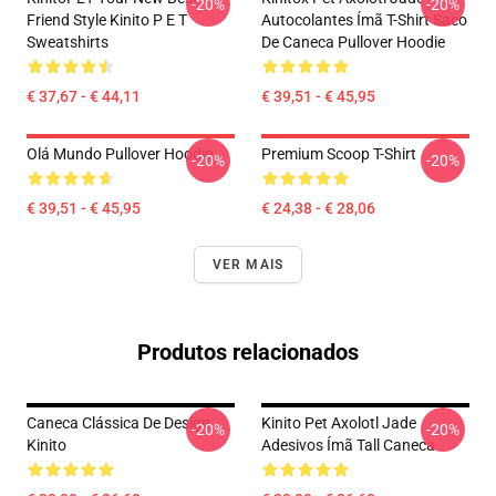
-20%
-20%
Friend Style Kinito P E T
Autocolantes Ímã T-Shirt Saco
Sweatshirts
De Caneca Pullover Hoodie
€ 37,67 - € 44,11
€ 39,51 - € 45,95
Olá Mundo Pullover Hoodie
Premium Scoop T-Shirt
-20%
-20%
€ 39,51 - € 45,95
€ 24,38 - € 28,06
VER MAIS
Produtos relacionados
Caneca Clássica De Design
Kinito Pet Axolotl Jade
-20%
-20%
Kinito
Adesivos Ímã Tall Caneca