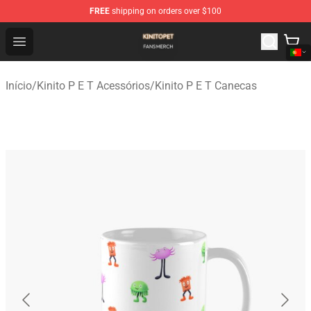
FREE
shipping on orders over $100
Kinito P E T Shop - Official Kinito P E T Merchandise Stor
Open menu
Início
/
Kinito P E T Acessórios
/
Kinito P E T Canecas