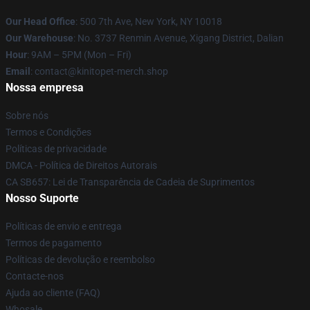
Our Head Office
: 500 7th Ave, New York, NY 10018
Our Warehouse
: No. 3737 Renmin Avenue, Xigang District, Dalian
Hour
: 9AM – 5PM (Mon – Fri)
Email
: contact@kinitopet-merch.shop
Nossa empresa
Sobre nós
Termos e Condições
Políticas de privacidade
DMCA - Política de Direitos Autorais
CA SB657: Lei de Transparência de Cadeia de Suprimentos
Nosso Suporte
Políticas de envio e entrega
Termos de pagamento
Políticas de devolução e reembolso
Contacte-nos
Ajuda ao cliente (FAQ)
Whosale