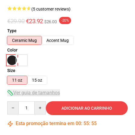
(5 customer reviews)
€29.90
€23.92
-20%
$26.00
Type
Ceramic Mug
Accent Mug
Color
Size
11 oz
15 oz
Ver guia de tamanhos
Quantity
ADICIONAR AO CARRINHO
Esta promoção termina em
00
:
55
:
54