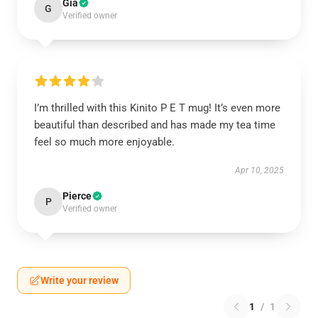
Gia
G
Verified owner
I’m thrilled with this Kinito P E T mug! It’s even more
beautiful than described and has made my tea time
feel so much more enjoyable.
Apr 10, 2025
Pierce
P
Verified owner
Write your review
1
/
1