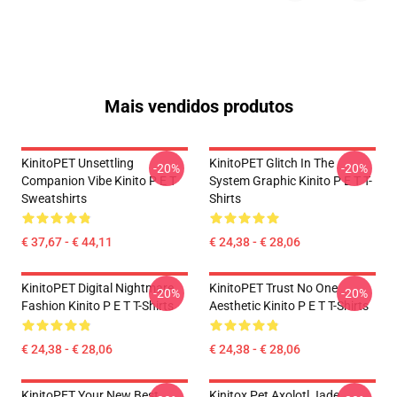
Mais vendidos produtos
KinitoPET Unsettling
KinitoPET Glitch In The
-20%
-20%
Companion Vibe Kinito P E T
System Graphic Kinito P E T T-
Sweatshirts
Shirts
€ 37,67 - € 44,11
€ 24,38 - € 28,06
KinitoPET Digital Nightmare
KinitoPET Trust No One
-20%
-20%
Fashion Kinito P E T T-Shirts
Aesthetic Kinito P E T T-Shirts
€ 24,38 - € 28,06
€ 24,38 - € 28,06
KinitoPET Your New Best
Kinitox Pet Axolotl Jade