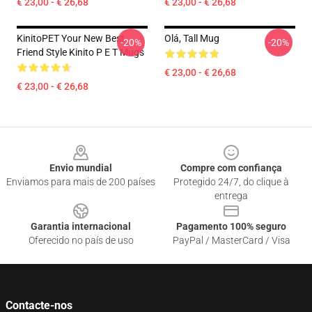
€ 23,00 - € 26,68
€ 23,00 - € 26,68
KinitoPET Your New Best
Olá, Tall Mug
-20%
-20%
Friend Style Kinito P E T Mugs
€ 23,00 - € 26,68
€ 23,00 - € 26,68
Footer
Envio mundial
Compre com confiança
Enviamos para mais de 200 países
Protegido 24/7, do clique à
entrega
Garantia internacional
Pagamento 100% seguro
Oferecido no país de uso
PayPal / MasterCard / Visa
Contacte-nos