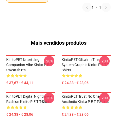
1
/
1
Mais vendidos produtos
KinitoPET Unsettling
KinitoPET Glitch In The
-20%
-20%
Companion Vibe Kinito P E T
System Graphic Kinito P E T T-
Sweatshirts
Shirts
€ 37,67 - € 44,11
€ 24,38 - € 28,06
KinitoPET Digital Nightmare
KinitoPET Trust No One
-20%
-20%
Fashion Kinito P E T T-Shirts
Aesthetic Kinito P E T T-Shirts
€ 24,38 - € 28,06
€ 24,38 - € 28,06