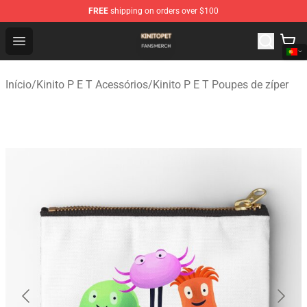
FREE
shipping on orders over $100
Kinito P E T Shop - Official Kinito P E T Merchandise Stor
Open menu
Início
/
Kinito P E T Acessórios
/
Kinito P E T Poupes de zíper