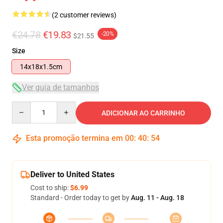
(2 customer reviews)
€24.78
€19.83
-20%
$21.55
Size
14x18x1.5cm
Ver guia de tamanhos
Quantity
ADICIONAR AO CARRINHO
Esta promoção termina em
00
:
40
:
54
Deliver to United States
Cost to ship:
$6.99
Standard - Order today to get by
Aug. 11 - Aug. 18