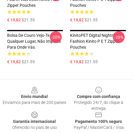
Zipper Pouches
Pouches
€ 19,82
$21.55
€ 19,82
$21.55
Bolsa De Couro Vejo-Te De
KinitoPET Digital Nightmare
-20%
-20%
Qualquer Lugar, Não Importa
Fashion Kinito P E T Zipper
Para Onde Vás.
Pouches
€ 19,82
$21.55
€ 19,82
$21.55
Footer
Envio mundial
Compre com confiança
Enviamos para mais de 200 países
Protegido 24/7, do clique à
entrega
Garantia internacional
Pagamento 100% seguro
Oferecido no país de uso
PayPal / MasterCard / Visa