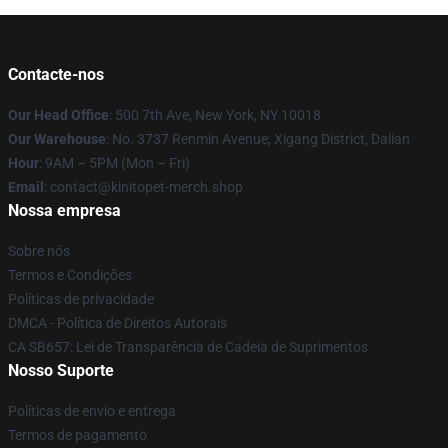
Contacte-nos
Our Head Office
: 500 7th Ave, New York, NY 10018
Our Warehouse
: No. 3737 Renmin Avenue, Xigang District, Dalian
Hour
: 9AM – 5PM (Mon – Fri)
Email
: contact@kinitopet-merch.shop
Nossa empresa
Sobre nós
Termos e Condições
Políticas de privacidade
DMCA - Política de Direitos Autorais
CA SB657: Lei de Transparência de Cadeia de Suprimentos
Nosso Suporte
Políticas de envio e entrega
Termos de pagamento