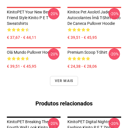
KinitoPET Your New Best
Kinitox Pet Axolotl Jade
-20%
-20%
Friend Style Kinito P E T
Autocolantes Ímã T-Shirt Saco
Sweatshirts
De Caneca Pullover Hoodie
€ 37,67 - € 44,11
€ 39,51 - € 45,95
Olá Mundo Pullover Hoodie
Premium Scoop T-Shirt
-20%
-20%
€ 39,51 - € 45,95
€ 24,38 - € 28,06
VER MAIS
Produtos relacionados
KinitoPET Breaking The
KinitoPET Digital Nightmare
-20%
-20%
Fourth Wall Look Kinito P E T
Fashion Kinito P E T Zipper