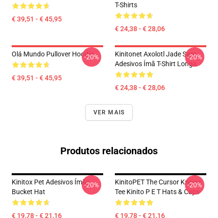
T-Shirts
€ 39,51 - € 45,95
€ 24,38 - € 28,06
Olá Mundo Pullover Hoodie
Kinitonet Axolotl Jade Sam
-20%
-20%
Adesivos Ímã T-Shirt Longa
€ 39,51 - € 45,95
€ 24,38 - € 28,06
VER MAIS
Produtos relacionados
Kinitox Pet Adesivos Ímãs
KinitoPET The Cursor Knows
-20%
-20%
Bucket Hat
Tee Kinito P E T Hats & Caps
€ 19,78 - € 21,16
€ 19,78 - € 21,16