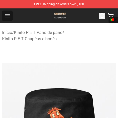
FREE
shipping on orders over $100
Kinito P E T Shop - Official Kinito P E T Merchandise Stor
Open menu
Início
/
Kinito P E T Pano de pano
/
Kinito P E T Chapéus e bonés