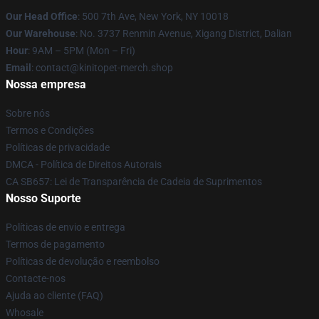
Our Head Office
: 500 7th Ave, New York, NY 10018
Our Warehouse
: No. 3737 Renmin Avenue, Xigang District, Dalian
Hour
: 9AM – 5PM (Mon – Fri)
Email
: contact@kinitopet-merch.shop
Nossa empresa
Sobre nós
Termos e Condições
Políticas de privacidade
DMCA - Política de Direitos Autorais
CA SB657: Lei de Transparência de Cadeia de Suprimentos
Nosso Suporte
Políticas de envio e entrega
Termos de pagamento
Políticas de devolução e reembolso
Contacte-nos
Ajuda ao cliente (FAQ)
Whosale