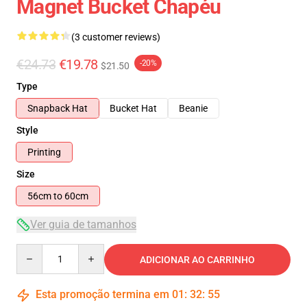
Magnet Bucket Chapéu
(3 customer reviews)
€24.73
€19.78
-20%
$21.50
Type
Snapback Hat
Bucket Hat
Beanie
Style
Printing
Size
56cm to 60cm
Ver guia de tamanhos
Quantity
ADICIONAR AO CARRINHO
Esta promoção termina em
01
:
32
:
54