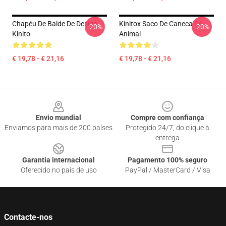
Chapéu De Balde De Design
Kinitox Saco De Caneca De
-20%
-20%
Kinito
Animal
€ 19,78 - € 21,16
€ 19,78 - € 21,16
Footer
Envio mundial
Compre com confiança
Enviamos para mais de 200 países
Protegido 24/7, do clique à
entrega
Garantia internacional
Pagamento 100% seguro
Oferecido no país de uso
PayPal / MasterCard / Visa
Contacte-nos