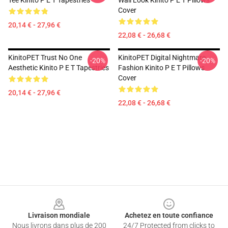
Tee Kinito P E T Tapestries
Wall Look Kinito P E T Pillows
Cover
20,14 € - 27,96 €
22,08 € - 26,68 €
KinitoPET Trust No One
KinitoPET Digital Nightmare
-20%
-20%
Aesthetic Kinito P E T Tapestries
Fashion Kinito P E T Pillows
Cover
20,14 € - 27,96 €
22,08 € - 26,68 €
Footer
Livraison mondiale
Achetez en toute confiance
Nous livrons dans plus de 200
24/7 Protected from clicks to