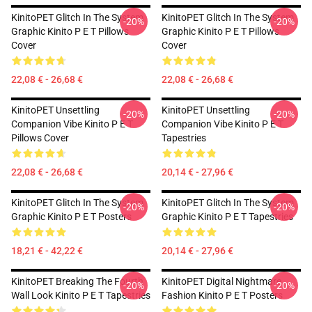
KinitoPET Glitch In The System
KinitoPET Glitch In The System
-20%
-20%
Graphic Kinito P E T Pillows
Graphic Kinito P E T Pillows
Cover
Cover
22,08 € - 26,68 €
22,08 € - 26,68 €
KinitoPET Unsettling
KinitoPET Unsettling
-20%
-20%
Companion Vibe Kinito P E T
Companion Vibe Kinito P E T
Pillows Cover
Tapestries
22,08 € - 26,68 €
20,14 € - 27,96 €
KinitoPET Glitch In The System
KinitoPET Glitch In The System
-20%
-20%
Graphic Kinito P E T Posters
Graphic Kinito P E T Tapestries
18,21 € - 42,22 €
20,14 € - 27,96 €
KinitoPET Breaking The Fourth
KinitoPET Digital Nightmare
-20%
-20%
Wall Look Kinito P E T Tapestries
Fashion Kinito P E T Posters