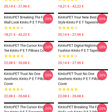
20,14 € - 27,96 €
18,21 € - 42,22 €
KinitoPET Breaking The Fourth
KinitoPET Your New Best Friend
-20%
-20%
Wall Look Kinito P E T Posters
Style Kinito P E T Tapestries
18,21 € - 42,22 €
20,14 € - 27,96 €
KinitoPET The Cursor Knows
KinitoPET Digital Nightmare
-20%
-20%
Tee Kinito P E T Pillows Cover
Fashion Kinito P E T Tapestries
22,08 € - 26,68 €
20,14 € - 27,96 €
KinitoPET Trust No One
KinitoPET Trust No One
-20%
-20%
Aesthetic Kinito P E T Pillows
Aesthetic Kinito P E T Pillows
Cover
Cover
22,08 € - 26,68 €
22,08 € - 26,68 €
KinitoPET The Cursor Knows
KinitoPET Breaking The Fourth
-20%
-20%