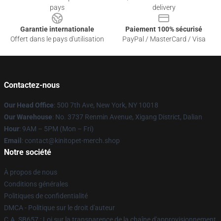
pays
delivery
Garantie internationale
Paiement 100% sécurisé
Offert dans le pays d'utilisation
PayPal / MasterCard / Visa
Contactez-nous
Our Head Office
: 500 7th Ave, New York, NY 10018
Our Warehouse
: No. 3737 Renmin Avenue, Xigang District, Dalian
Hour
: 9AM – 5PM (Mon – Fri)
Email
: contact@kinitopet-merch.shop
Notre société
À propos de nous
Conditions générales
Politiques de confidentialité
DMCA - Politique sur le droit d'auteur
C.A. SB657 : Loi sur la transparence de la chaîne d'approvisionnement