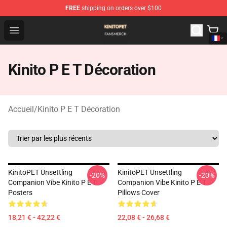
FREE
shipping on orders over $100
Kinito P E T Shop - Official Kinito P E T Merchandise Stor
Open menu
Kinito P E T Décoration
Accueil
/
Kinito P E T Décoration
KinitoPET Unsettling
KinitoPET Unsettling
-20%
-20%
Companion Vibe Kinito P E T
Companion Vibe Kinito P E T
Posters
Pillows Cover
18,21 € - 42,22 €
22,08 € - 26,68 €