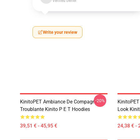
Verified owner
Write your review
-20%
KinitoPET Ambiance De Compagne
KinitoPET
Troublante Kinito P E T Hoodies
Look Kinit
39,51 € - 45,95 €
24,38 € - 