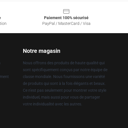
e
Paiement 100% sécurisé
tion
PayPal / MasterCard / Visa
Notre magasin
n
Nous offrons des produits de haute qualité qui
sont spécifiquement conçus par notre équipe de
ement
classe mondiale. Nous fournissons une variété
de produits qui sont à la fois élégants et beaux.
Ce n'est pas seulement pour montrer votre style
individuel, mais aussi pour vous de partager
votre individualité avec les autres.