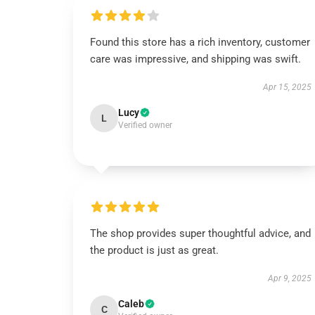
Found this store has a rich inventory, customer
care was impressive, and shipping was swift.
Apr 15, 2025
Lucy
L
Verified owner
The shop provides super thoughtful advice, and
the product is just as great.
Apr 9, 2025
Caleb
C