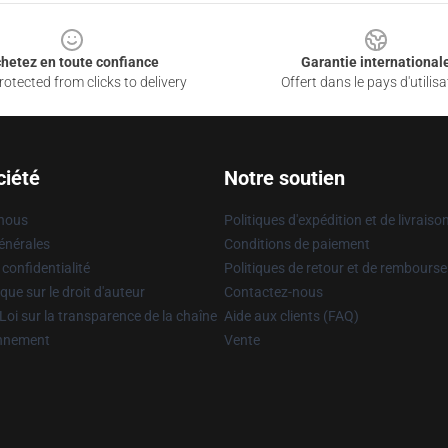
hetez en toute confiance
Garantie international
otected from clicks to delivery
Offert dans le pays d'utilisa
ciété
Notre soutien
 nous
Politiques d'expédition et de livraiso
énérales
Conditions de paiement
 confidentialité
Politiques de retour et de rembours
que sur le droit d'auteur
Contactez-nous
Loi sur la transparence de la chaîne
Aide aux clients (FAQ)
onnement
Vente