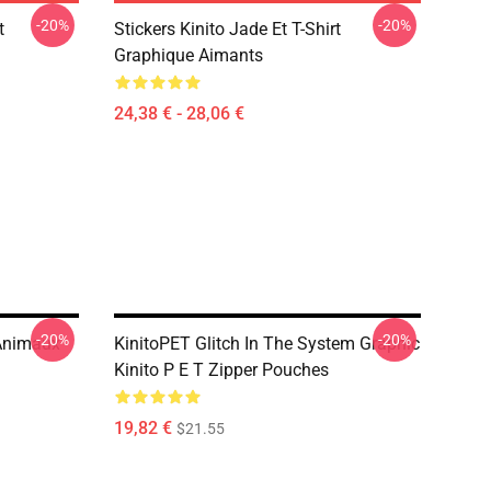
-20%
-20%
t
Stickers Kinito Jade Et T-Shirt
Graphique Aimants
24,38 € - 28,06 €
-20%
-20%
 Animaux
KinitoPET Glitch In The System Graphic
Kinito P E T Zipper Pouches
19,82 €
$21.55