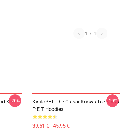
1
/
1
-20%
-20%
nd Style
KinitoPET The Cursor Knows Tee Kinito
P E T Hoodies
39,51 € - 45,95 €