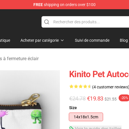
FREE
shipping on orders over $100
tore
tique
Acheter par catégorie
Suivi de commande
Blog
s à fermeture éclair
Kinito Pet Autoc
(4 customer reviews
€24.78
€19.83
-20%
$21.55
Size
14x18x1.5cm
Voir le guide des tailles