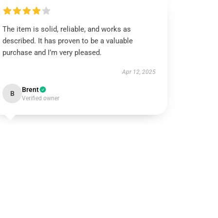
The item is solid, reliable, and works as
described. It has proven to be a valuable
purchase and I’m very pleased.
Apr 12, 2025
Brent
B
Verified owner