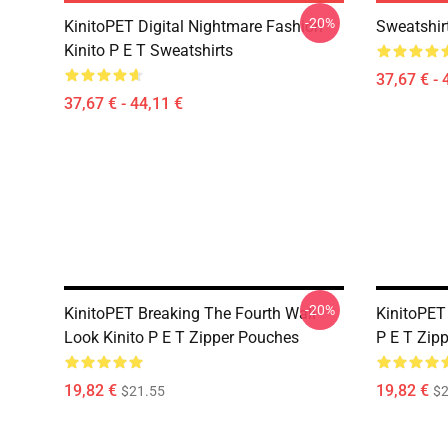
-20%
KinitoPET Digital Nightmare Fashion
Sweatshirt
Kinito P E T Sweatshirts
37,67 € - 
37,67 € - 44,11 €
-20%
KinitoPET Breaking The Fourth Wall
KinitoPET 
Look Kinito P E T Zipper Pouches
P E T Zip
19,82 €
19,82 €
$21.55
$2