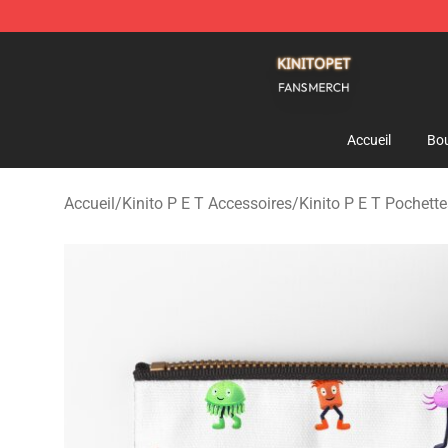
Kinito P E T Shop - Official Kinito P E T Merchandise S
Accueil
Bou
Accueil
/
Kinito P E T Accessoires
/
Kinito P E T Pochette