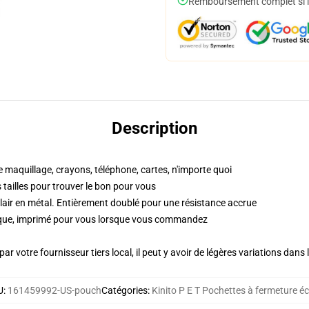
Remboursement complet si le
Description
e maquillage, crayons, téléphone, cartes, n'importe quoi
es tailles pour trouver le bon pour vous
lair en métal. Entièrement doublé pour une résistance accrue
ique, imprimé pour vous lorsque vous commandez
ar votre fournisseur tiers local, il peut y avoir de légères variations dans 
U
:
161459992-US-pouch
Catégories
:
Kinito P E T Pochettes à fermeture écl