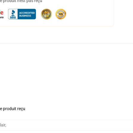
 produit n'est pas reçu
le produit reçu
air
,