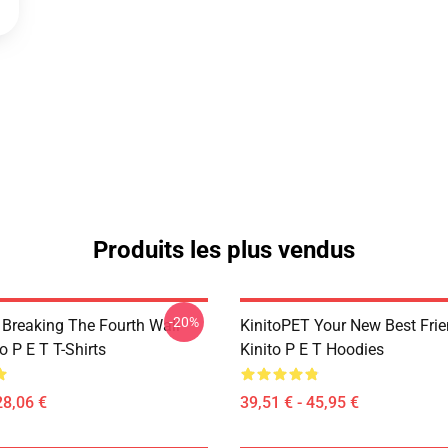
Produits les plus vendus
-20%
 Breaking The Fourth Wall
KinitoPET Your New Best Frie
o P E T T-Shirts
Kinito P E T Hoodies
28,06 €
39,51 € - 45,95 €