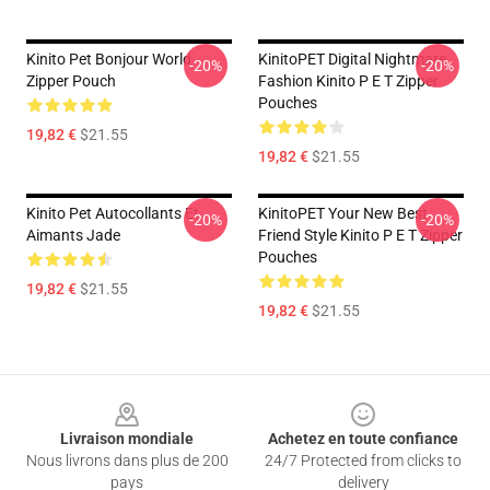
Kinito Pet Bonjour World
KinitoPET Digital Nightmare
-20%
-20%
Zipper Pouch
Fashion Kinito P E T Zipper
Pouches
19,82 €
$21.55
19,82 €
$21.55
Kinito Pet Autocollants Et
KinitoPET Your New Best
-20%
-20%
Aimants Jade
Friend Style Kinito P E T Zipper
Pouches
19,82 €
$21.55
19,82 €
$21.55
Footer
Livraison mondiale
Achetez en toute confiance
Nous livrons dans plus de 200
24/7 Protected from clicks to
pays
delivery