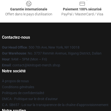
Garantie internationale
Paiement 100% sécurisé
Offert dans le pays d'utilisation
PayPal / MasterCard / Visa
Contactez-nous
Our Head Office
: 500 7th Ave, New York, NY 10018
Our Warehouse
: No. 3737 Renmin Avenue, Xigang District, Dalian
Hour
: 9AM – 5PM (Mon – Fri)
Email
: contact@kinitopet-merch.shop
Notre société
À propos de nous
Conditions générales
Politiques de confidentialité
DMCA - Politique sur le droit d'auteur
C.A. SB657 : Loi sur la transparence de la chaîne d'approvisionnement
Notre soutien