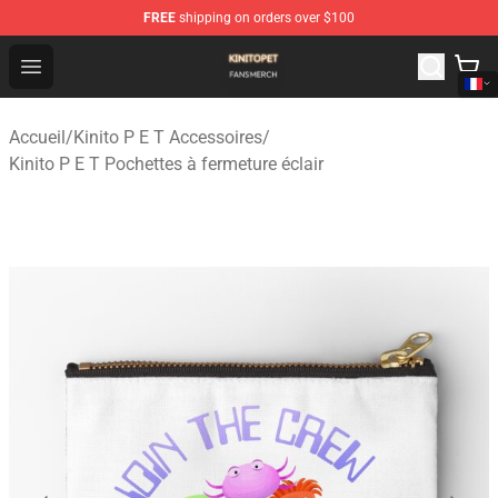
FREE
shipping on orders over $100
Kinito P E T Shop - Official Kinito P E T Merchandise Stor
Open menu
Accueil
/
Kinito P E T Accessoires
/
Kinito P E T Pochettes à fermeture éclair