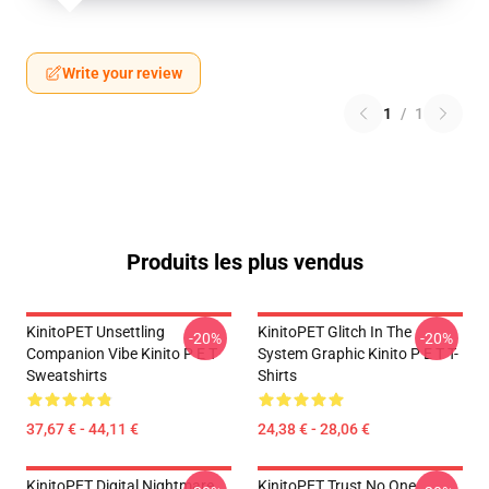
Write your review
1
/
1
Produits les plus vendus
KinitoPET Unsettling
KinitoPET Glitch In The
-20%
-20%
Companion Vibe Kinito P E T
System Graphic Kinito P E T T-
Sweatshirts
Shirts
37,67 € - 44,11 €
24,38 € - 28,06 €
KinitoPET Digital Nightmare
KinitoPET Trust No One