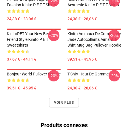
-20%
-20%
Fashion Kinito P E T T-Shirts
Aesthetic Kinito P E T T-Shirts
24,38 € - 28,06 €
24,38 € - 28,06 €
KinitoPET Your New Best
Kinito Animaux De Compagnie
-20%
-20%
Friend Style Kinito P E T
Jade Autocollants Aimant T-
Sweatshirts
Shirt Mug Bag Pullover Hoodie
37,67 € - 44,11 €
39,51 € - 45,95 €
Bonjour World Pullover Hoodie
T-Shirt Haut De Gamme
-20%
-20%
39,51 € - 45,95 €
24,38 € - 28,06 €
VOIR PLUS
Produits connexes