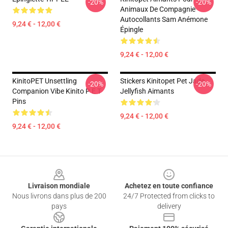
-20%
-20%
Animaux De Compagnie
Autocollants Sam Anémone
9,24 € - 12,00 €
Épingle
9,24 € - 12,00 €
KinitoPET Unsettling
Stickers Kinitopet Pet Jade
-20%
-20%
Companion Vibe Kinito P E T
Jellyfish Aimants
Pins
9,24 € - 12,00 €
9,24 € - 12,00 €
Footer
Livraison mondiale
Achetez en toute confiance
Nous livrons dans plus de 200
24/7 Protected from clicks to
pays
delivery