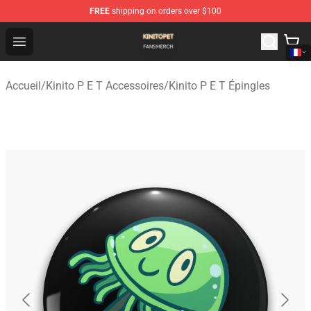
FREE
shipping on orders over $100
Kinito P E T Shop - Official Kinito P E T Merchandise Stor
Open menu
Accueil
/
Kinito P E T Accessoires
/
Kinito P E T Épingles