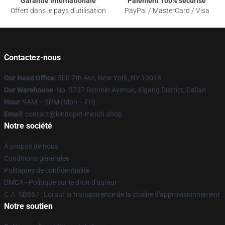
Garantie internationale
Paiement 100% sécurisé
Offert dans le pays d'utilisation
PayPal / MasterCard / Visa
Contactez-nous
Our Head Office
: 500 7th Ave, New York, NY 10018
Our Warehouse
: No. 3737 Renmin Avenue, Xigang District, Dalian
Hour
: 9AM – 5PM (Mon – Fri)
Email
: contact@kinitopet-merch.shop
Notre société
À propos de nous
Conditions générales
Politiques de confidentialité
DMCA - Politique sur le droit d'auteur
C.A. SB657 : Loi sur la transparence de la chaîne d'approvisionnement
Notre soutien