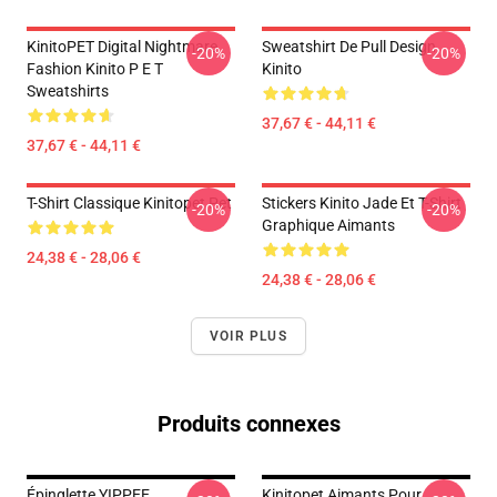
KinitoPET Digital Nightmare
Sweatshirt De Pull Design
-20%
-20%
Fashion Kinito P E T
Kinito
Sweatshirts
37,67 € - 44,11 €
37,67 € - 44,11 €
T-Shirt Classique Kinitopet Pet
Stickers Kinito Jade Et T-Shirt
-20%
-20%
Graphique Aimants
24,38 € - 28,06 €
24,38 € - 28,06 €
VOIR PLUS
Produits connexes
Épinglette YIPPEE
Kinitopet Aimants Pour