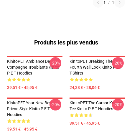
1
/
1
Produits les plus vendus
KinitoPET Ambiance De
KinitoPET Breaking The
-20%
-20%
Compagne Troublante Kinito
Fourth Wall Look Kinito P E T
P E T Hoodies
T-Shirts
39,51 € - 45,95 €
24,38 € - 28,06 €
KinitoPET Your New Best
KinitoPET The Cursor Knows
-20%
-20%
Friend Style Kinito P E T
Tee Kinito P E T Hoodies
Hoodies
39,51 € - 45,95 €
39,51 € - 45,95 €