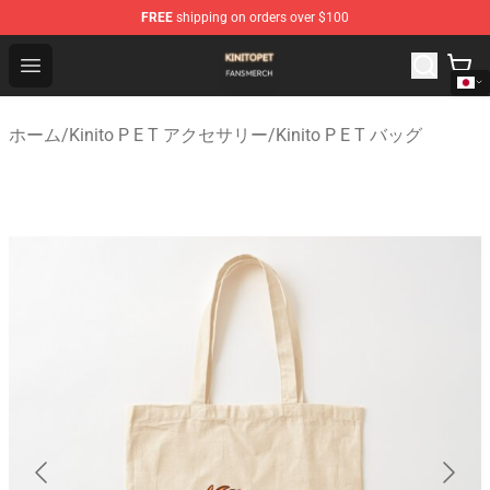
FREE
shipping on orders over $100
Kinito P E T Shop - Official Kinito P E T Merchandise Stor
Open menu
ホーム
/
Kinito P E T アクセサリー
/
Kinito P E T バッグ