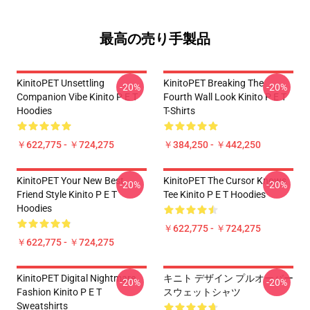
最高の売り手製品
KinitoPET Unsettling
KinitoPET Breaking The
-20%
-20%
Companion Vibe Kinito P E T
Fourth Wall Look Kinito P E T
Hoodies
T-Shirts
￥622,775 - ￥724,275
￥384,250 - ￥442,250
KinitoPET Your New Best
KinitoPET The Cursor Knows
-20%
-20%
Friend Style Kinito P E T
Tee Kinito P E T Hoodies
Hoodies
￥622,775 - ￥724,275
￥622,775 - ￥724,275
KinitoPET Digital Nightmare
キニト デザイン プルオーバー
-20%
-20%
Fashion Kinito P E T
スウェットシャツ
Sweatshirts