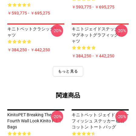
￥593,775 - ￥695,275
￥593,775 - ￥695,275
キニトペットクラシックTシ
キニトジェイドステッカーと
-20%
-20%
ャツ
マグネットグラフィックTシ
ャツ
￥384,250 - ￥442,250
￥384,250 - ￥442,250
もっと見る
関連商品
KinitoPET Breaking The
キニトペット ジェイド ゼリー
-20%
-20%
Fourth Wall Look Kinito P E T
フィッシュ ステッカー 磁石
Bags
コットン トート バッグ