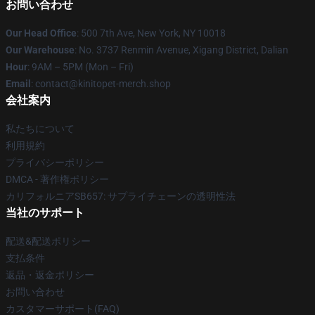
お問い合わせ
Our Head Office
: 500 7th Ave, New York, NY 10018
Our Warehouse
: No. 3737 Renmin Avenue, Xigang District, Dalian
Hour
: 9AM – 5PM (Mon – Fri)
Email
: contact@kinitopet-merch.shop
会社案内
私たちについて
利用規約
プライバシーポリシー
DMCA - 著作権ポリシー
カリフォルニアSB657: サプライチェーンの透明性法
当社のサポート
配送&配送ポリシー
支払条件
返品・返金ポリシー
お問い合わせ
カスタマーサポート(FAQ)