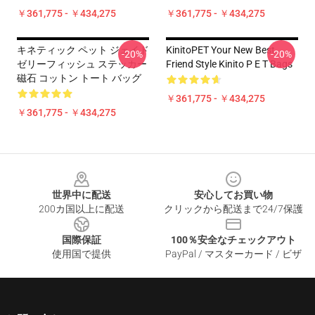
￥361,775 - ￥434,275
￥361,775 - ￥434,275
キネティック ペット ジェイド
KinitoPET Your New Best
-20%
-20%
ゼリーフィッシュ ステッカー
Friend Style Kinito P E T Bags
磁石 コットン トート バッグ
￥361,775 - ￥434,275
￥361,775 - ￥434,275
Footer
世界中に配送
安心してお買い物
200カ国以上に配送
クリックから配送まで24/7保護
国際保証
100％安全なチェックアウト
使用国で提供
PayPal / マスターカード / ビザ