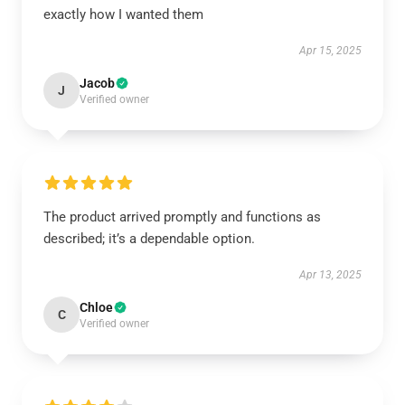
exactly how I wanted them
Apr 15, 2025
Jacob
J
Verified owner
The product arrived promptly and functions as
described; it’s a dependable option.
Apr 13, 2025
Chloe
C
Verified owner