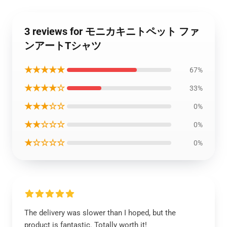
3 reviews for モニカキニトペット ファ
ンアートTシャツ
★★★★★
67%
★★★★☆
33%
★★★☆☆
0%
★★☆☆☆
0%
★☆☆☆☆
0%
The delivery was slower than I hoped, but the
product is fantastic. Totally worth it!