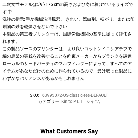
二次女性モデルは5'9"/175 cmの高さおよび身に着けているサイズで
す 中
洗浄の指示: 手か機械洗浄風邪。 きれい、漂白剤、転がり、または印
刷物の鉄を乾燥させないで下さい
本製品の第三者プリンターは、国際労働機関の基準に従って評価さ
れます。
この製品ソースのプリンターは、より良いコットンイニシアチブで
綿の農業の実践を改善することを約束メーカーからブランクを調達
ローカルのサードパーティのフルフィルダーによって、すべてのア
イテムがあなただけのために作られているので、受け取った製品に
わずかなバリアンスがあるかもしれません
SKU
:
163993072-US-classic-tee-DEFAULT
カテゴリー
:
Kinito P E T Tシャツ
,
What Customers Say