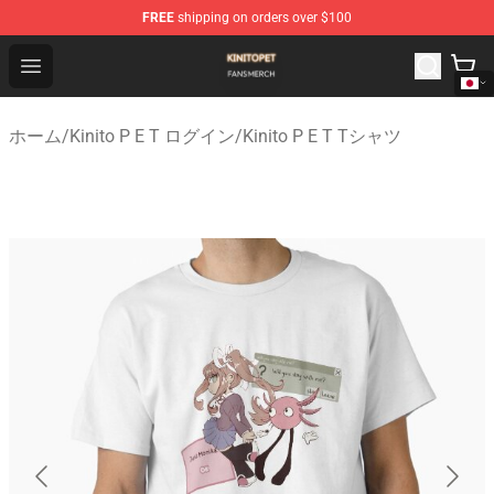
FREE
shipping on orders over $100
Kinito P E T Shop - Official Kinito P E T Merchandise Stor
Open menu
ホーム
/
Kinito P E T ログイン
/
Kinito P E T Tシャツ