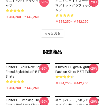
キニトペットクラシックTシ
キニトジェイドステッカーと
-20%
-20%
ャツ
マグネットグラフィックTシ
ャツ
￥384,250 - ￥442,250
￥384,250 - ￥442,250
もっと見る
関連商品
KinitoPET Your New Best
KinitoPET Digital Nightmare
-20%
-20%
Friend Style Kinito P E T T-
Fashion Kinito P E T T-Shirts
Shirts
￥384,250 - ￥442,250
￥384,250 - ￥442,250
KinitoPET Breaking The
キニトペット アキソロテル ジ
-20%
-20%
Fourth Wall Look Kinito P E T
ェイド・サム ステッカー磁石