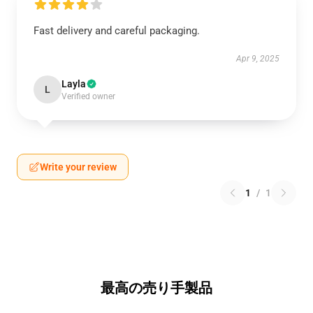
Fast delivery and careful packaging.
Apr 9, 2025
Layla
L
Verified owner
Write your review
1
/
1
最高の売り手製品