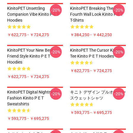
KinitoPET Unsettling
KinitoPET Breaking The
-20%
-20%
Companion Vibe Kinito P E T
Fourth Wall Look Kinito P E T
Hoodies
T-Shirts
￥622,775 - ￥724,275
￥384,250 - ￥442,250
KinitoPET Your New Best
KinitoPET The Cursor Knows
-20%
-20%
Friend Style Kinito P E T
Tee Kinito P E T Hoodies
Hoodies
￥622,775 - ￥724,275
￥622,775 - ￥724,275
KinitoPET Digital Nightmare
キニト デザイン プルオーバー
-20%
-20%
Fashion Kinito P E T
スウェットシャツ
Sweatshirts
￥593,775 - ￥695,275
￥593,775 - ￥695,275