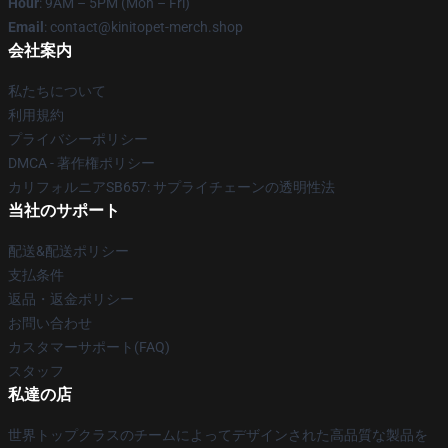
Hour
: 9AM – 5PM (Mon – Fri)
Email
: contact@kinitopet-merch.shop
会社案内
私たちについて
利用規約
プライバシーポリシー
DMCA - 著作権ポリシー
カリフォルニアSB657: サプライチェーンの透明性法
当社のサポート
配送&配送ポリシー
支払条件
返品・返金ポリシー
お問い合わせ
カスタマーサポート(FAQ)
スタッフ
私達の店
世界トップクラスのチームによってデザインされた高品質な製品を