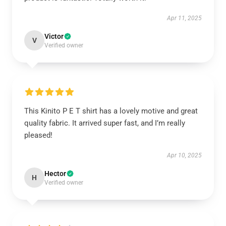
Apr 11, 2025
Victor
V
Verified owner
This Kinito P E T shirt has a lovely motive and great
quality fabric. It arrived super fast, and I’m really
pleased!
Apr 10, 2025
Hector
H
Verified owner