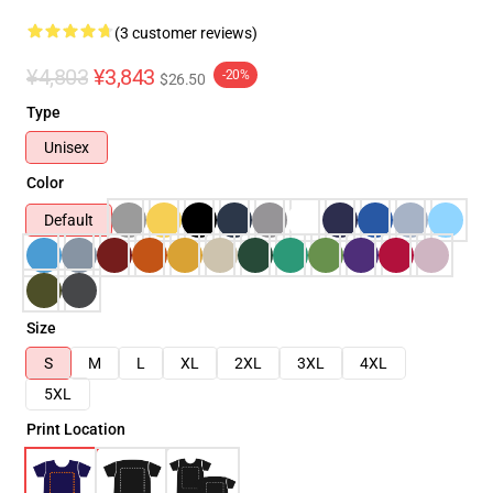
(3 customer reviews)
¥4,803
¥3,843
-20%
$26.50
Type
Unisex
Color
Default
Size
S
M
L
XL
2XL
3XL
4XL
5XL
Print Location