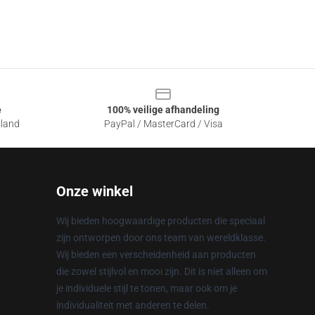
e
100% veilige afhandeling
sland
PayPal / MasterCard / Visa
Onze winkel
Wij bieden hoogwaardige producten die speciaal
zijn ontworpen door ons team van wereldklasse.
Wij bieden een verscheidenheid aan producten
die zowel stijlvol en mooi zijn. Dit is niet alleen om
je individuele stijl te tonen, maar ook om je
individualiteit met anderen te delen.