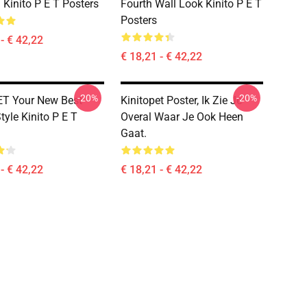
 Kinito P E T Posters
Fourth Wall Look Kinito P E T
Posters
- € 42,22
€ 18,21 - € 42,22
-20%
-20%
ET Your New Best
Kinitopet Poster, Ik Zie Je
tyle Kinito P E T
Overal Waar Je Ook Heen
Gaat.
- € 42,22
€ 18,21 - € 42,22