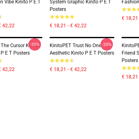
 Vibe Kinito P E T
System Graphic Kinito P E T
Fashion
Posters
€ 18,21 
€ 42,22
€ 18,21 - € 42,22
-20%
-20%
 The Cursor Knows
KinitoPET Trust No One
KinitoP
 P E T Posters
Aesthetic Kinito P E T Posters
Friend S
Posters
€ 42,22
€ 18,21 - € 42,22
€ 18,21 