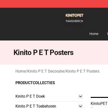
Kinito P E T Shop - Official Kinito P E T Merchandise S
Home
Kinito P E T Posters
Home
/
Kinito P E T Decoratie
/
Kinito P E T Posters
PRODUCTCOLLECTIES
Kinito P E T Doek
KinitoPET
Kinito P E T Toebehoren