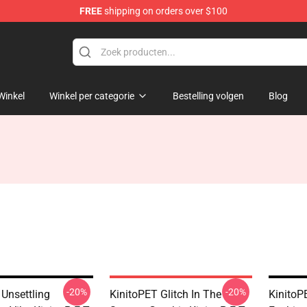
FREE
shipping on orders over $100
tore
Winkel
Winkel per categorie
Bestelling volgen
Blog
-20%
-20%
 Unsettling
KinitoPET Glitch In The
KinitoP