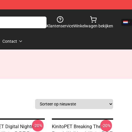
Klantenservice
Winkelwagen bekijken
Contact
-20%
-20%
ET Digital Nightmare
KinitoPET Breaking The