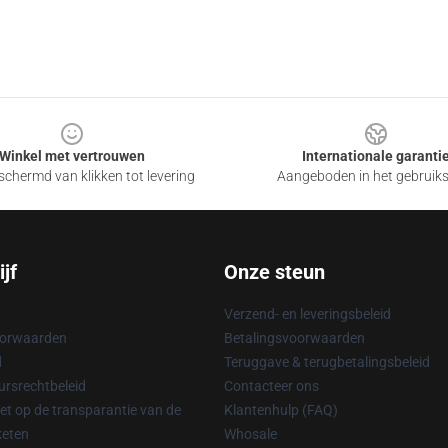
Winkel met vertrouwen
Internationale garanti
chermd van klikken tot levering
Aangeboden in het gebruik
jf
Onze steun
Verzend- en leveringsbeleid
oorwaarden
Betalingsvoorwaarden
d
Teruggave & terugbetalingsbeleid
rsrechtbeleid
Contacteer ons
t op de transparantie van de
Klantenhulp (FAQ)
keten
Whosale