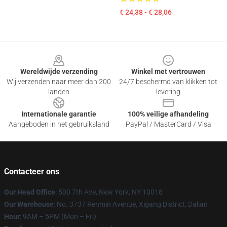
€ 24,38 - € 28,06
Footer
Wereldwijde verzending
Winkel met vertrouwen
Wij verzenden naar meer dan 200
24/7 beschermd van klikken tot
landen
levering
Internationale garantie
100% veilige afhandeling
Aangeboden in het gebruiksland
PayPal / MasterCard / Visa
Contacteer ons
Our Head Office
: 500 7th Ave, New York, NY 10018
Our Warehouse
: No. 3737 Renmin Avenue, Xigang District, Dalian
Hour
: 9AM – 5PM (Mon – Fri)