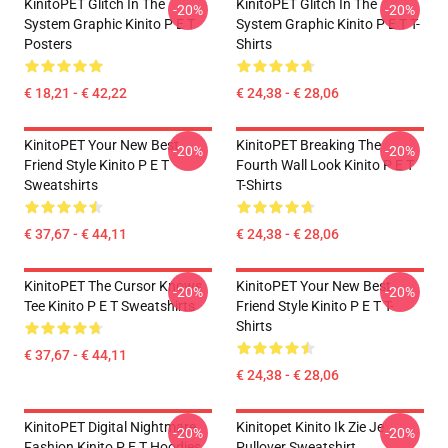
KinitoPET Glitch In The
KinitoPET Glitch In The
-20%
-20%
System Graphic Kinito P E T
System Graphic Kinito P E T T-
Posters
Shirts
€ 18,21 - € 42,22
€ 24,38 - € 28,06
KinitoPET Your New Best
KinitoPET Breaking The
-20%
-20%
Friend Style Kinito P E T
Fourth Wall Look Kinito P E T
Sweatshirts
T-Shirts
€ 37,67 - € 44,11
€ 24,38 - € 28,06
KinitoPET The Cursor Knows
KinitoPET Your New Best
-20%
-20%
Tee Kinito P E T Sweatshirts
Friend Style Kinito P E T T-
Shirts
€ 37,67 - € 44,11
€ 24,38 - € 28,06
KinitoPET Digital Nightmare
Kinitopet Kinito Ik Zie Je
-20%
-20%
Fashion Kinito P E T Hoodies
Pullover Sweatshirt