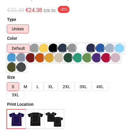
€30.48
€24.38
-20%
$26.50
Type
Unisex
Color
Default
Size
S
M
L
XL
2XL
3XL
4XL
5XL
Print Location