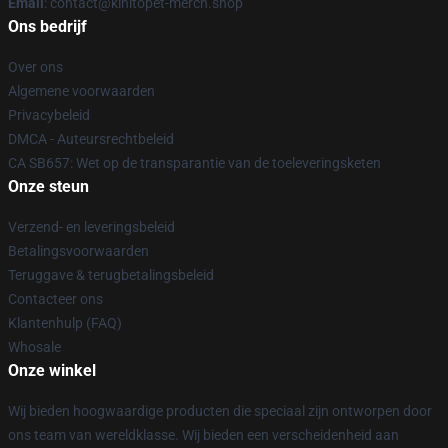
Email
: contact@kinitopet-merch.shop
Ons bedrijf
Over ons
Algemene voorwaarden
Privacybeleid
DMCA - Auteursrechtbeleid
CA SB657: Wet op de transparantie van de toeleveringsketen
Onze steun
Verzend- en leveringsbeleid
Betalingsvoorwaarden
Teruggave & terugbetalingsbeleid
Contacteer ons
Klantenhulp (FAQ)
Whosale
Onze winkel
Wij bieden hoogwaardige producten die speciaal zijn ontworpen door
ons team van wereldklasse. Wij bieden een verscheidenheid aan