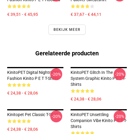
€ 39,51 - € 45,95
€ 37,67 - € 44,11
BEKIJK MEER
Gerelateerde producten
KinitoPET Digital Nightmare
KinitoPET Glitch In The
-20%
-20%
Fashion Kinito P E T T-Shirts
System Graphic Kinito P E T T-
Shirts
€ 24,38 - € 28,06
€ 24,38 - € 28,06
Kinitopet Pet Classic T-Shirt
KinitoPET Unsettling
-20%
-20%
Companion Vibe Kinito P E T T-
Shirts
€ 24,38 - € 28,06