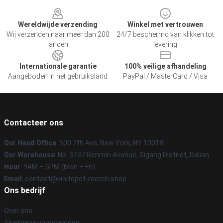
Footer
Wereldwijde verzending
Winkel met vertrouwen
Wij verzenden naar meer dan 200
24/7 beschermd van klikken tot
landen
levering
Internationale garantie
100% veilige afhandeling
Aangeboden in het gebruiksland
PayPal / MasterCard / Visa
Contacteer ons
Our Head Office
: 500 7th Ave, New York, NY 10018
Our Warehouse
: No. 3737 Renmin Avenue, Xigang District, Dalian
Hour
: 9AM – 5PM (Mon – Fri)
Email
: contact@kinitopet-merch.shop
Ons bedrijf
Over ons
Algemene voorwaarden