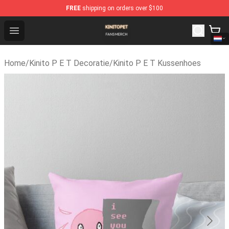
FREE
shipping on orders over $100
Kinito P E T Shop - Official Kinito P E T Merchandise Sto
Open menu
Home
/
Kinito P E T Decoratie
/
Kinito P E T Kussenhoes