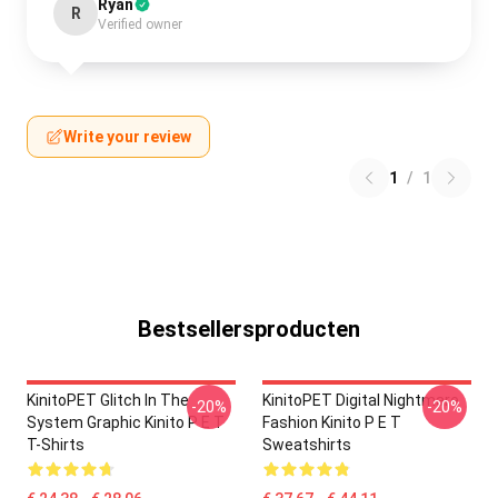
Ryan
R
Verified owner
Write your review
1
/
1
Bestsellersproducten
KinitoPET Glitch In The
KinitoPET Digital Nightmare
-20%
-20%
System Graphic Kinito P E T
Fashion Kinito P E T
T-Shirts
Sweatshirts