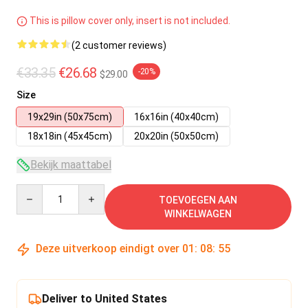
This is pillow cover only, insert is not included.
(2 customer reviews)
€33.35
€26.68
-20%
$29.00
Size
19x29in (50x75cm)
16x16in (40x40cm)
18x18in (45x45cm)
20x20in (50x50cm)
Bekijk maattabel
Quantity
TOEVOEGEN AAN
WINKELWAGEN
Deze uitverkoop eindigt over
01
:
08
:
54
Deliver to United States