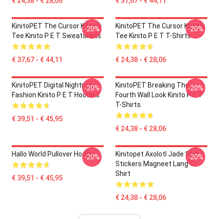
€ 24,38 - € 28,06
€ 37,67 - € 44,11
KinitoPET The Cursor Knows
KinitoPET The Cursor Knows
-20%
-20%
Tee Kinito P E T Sweatshirts
Tee Kinito P E T T-Shirts
€ 37,67 - € 44,11
€ 24,38 - € 28,06
KinitoPET Digital Nightmare
KinitoPET Breaking The
-20%
-20%
Fashion Kinito P E T Hoodies
Fourth Wall Look Kinito P E T
T-Shirts
€ 39,51 - € 45,95
€ 24,38 - € 28,06
Hallo World Pullover Hoodie
Kinitopet Axolotl Jade Sam
-20%
-20%
Stickers Magneet Lang T-
Shirt
€ 39,51 - € 45,95
€ 24,38 - € 28,06