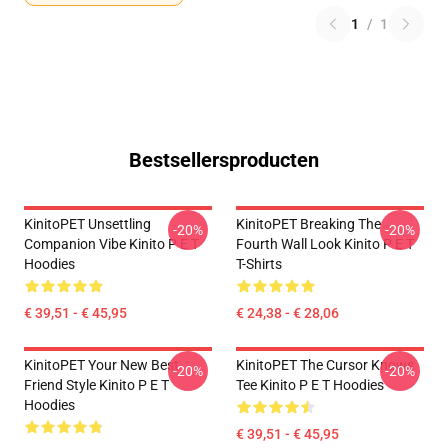
1
/
1
Bestsellersproducten
KinitoPET Unsettling
KinitoPET Breaking The
-20%
-20%
Companion Vibe Kinito P E T
Fourth Wall Look Kinito P E T
Hoodies
T-Shirts
€ 39,51 - € 45,95
€ 24,38 - € 28,06
KinitoPET Your New Best
KinitoPET The Cursor Knows
-20%
-20%
Friend Style Kinito P E T
Tee Kinito P E T Hoodies
Hoodies
€ 39,51 - € 45,95