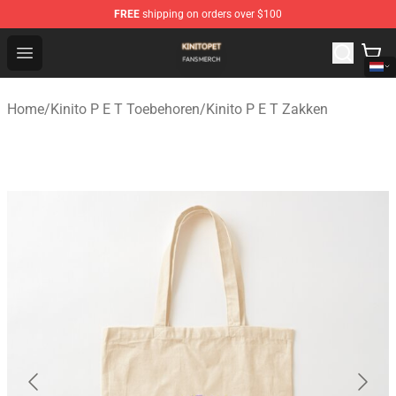
FREE
shipping on orders over $100
Kinito P E T Shop - Official Kinito P E T Merchandise Stor
Open menu
Home
/
Kinito P E T Toebehoren
/
Kinito P E T Zakken