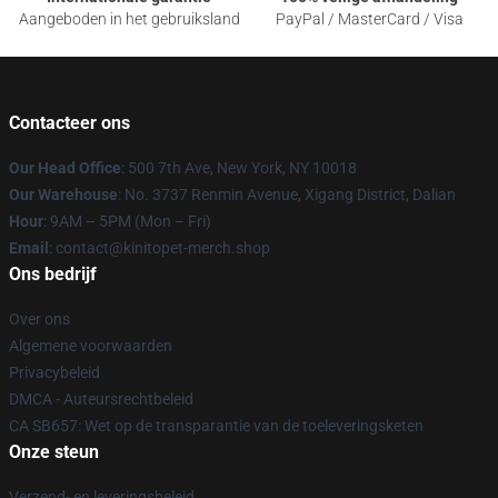
Aangeboden in het gebruiksland
PayPal / MasterCard / Visa
Contacteer ons
Our Head Office
: 500 7th Ave, New York, NY 10018
Our Warehouse
: No. 3737 Renmin Avenue, Xigang District, Dalian
Hour
: 9AM – 5PM (Mon – Fri)
Email
: contact@kinitopet-merch.shop
Ons bedrijf
Over ons
Algemene voorwaarden
Privacybeleid
DMCA - Auteursrechtbeleid
CA SB657: Wet op de transparantie van de toeleveringsketen
Onze steun
Verzend- en leveringsbeleid