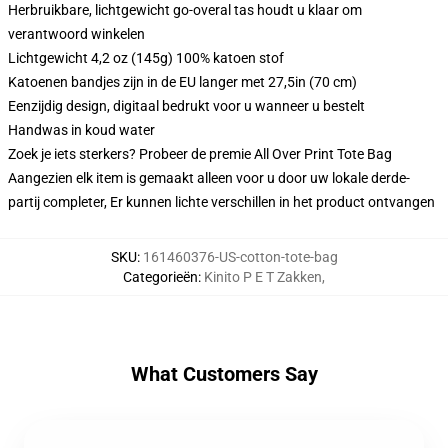
Herbruikbare, lichtgewicht go-overal tas houdt u klaar om
verantwoord winkelen
Lichtgewicht 4,2 oz (145g) 100% katoen stof
Katoenen bandjes zijn in de EU langer met 27,5in (70 cm)
Eenzijdig design, digitaal bedrukt voor u wanneer u bestelt
Handwas in koud water
Zoek je iets sterkers? Probeer de premie All Over Print Tote Bag
Aangezien elk item is gemaakt alleen voor u door uw lokale derde-
partij completer, Er kunnen lichte verschillen in het product ontvangen
SKU
:
161460376-US-cotton-tote-bag
Categorieën
:
Kinito P E T Zakken
,
What Customers Say