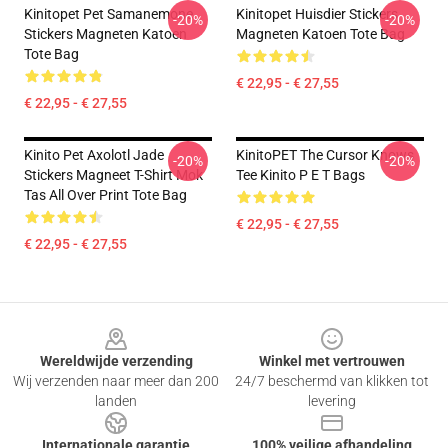
Kinitopet Pet Samanemone
Kinitopet Huisdier Stickers
-20%
-20%
Stickers Magneten Katoen
Magneten Katoen Tote Bag
Tote Bag
€ 22,95 - € 27,55
€ 22,95 - € 27,55
Kinito Pet Axolotl Jade
KinitoPET The Cursor Knows
-20%
-20%
Stickers Magneet T-Shirt Mok
Tee Kinito P E T Bags
Tas All Over Print Tote Bag
€ 22,95 - € 27,55
€ 22,95 - € 27,55
Footer
Wereldwijde verzending
Winkel met vertrouwen
Wij verzenden naar meer dan 200
24/7 beschermd van klikken tot
landen
levering
Internationale garantie
100% veilige afhandeling