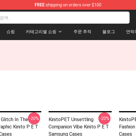
FREE
shipping on orders over $100
tore
쇼핑
카테고리별 쇼핑
주문 추적
블로그
연락
-20%
-20%
Glitch In The
KinitoPET Unsettling
KinitoP
aphic Kinito P E T
Companion Vibe Kinito P E T
Fashion
Cases
Samsung Cases
Cases