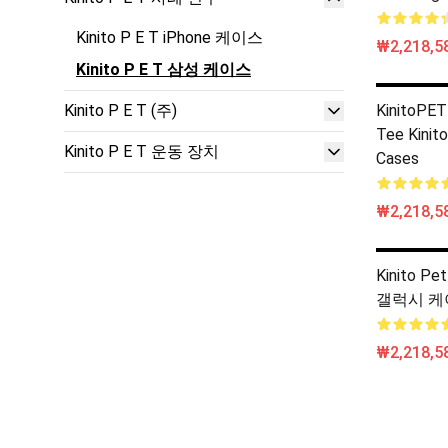
Kinito P E T iPhone 케이스
₩2,218,58
Kinito P E T 삼성 케이스
Kinito P E T (주)
KinitoPET
Tee Kinit
Kinito P E T 운동 장치
Cases
₩2,218,58
Kinito 
갤럭시 케
₩2,218,58