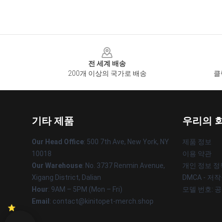
Footer
전 세계 배송
200개 이상의 국가로 배송
클
기타 제품
우리의 
Our Head Office
: 500 7th Ave, New York, NY
제품 정보
10018
이용 약관
Our Warehouse
: No. 3737 Renmin Avenue,
개인 정보 정
Xigang District, Dalian
DMCA - 저
Hour
: 9AM – 5PM (Mon – Fri)
모델 번호: 
Email
: contact@kinitopet-merch.shop