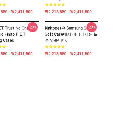
580 - ₩2,411,500
₩2,218,580 - ₩2,411,500
-20%
-20%
ET Trust No One
Kinitopet은 Samsung Galaxy
ic Kinito P E T
Soft Case에서 어디에서든 볼
g Cases
수 없습니다.
580 - ₩2,411,500
₩2,218,580 - ₩2,411,500