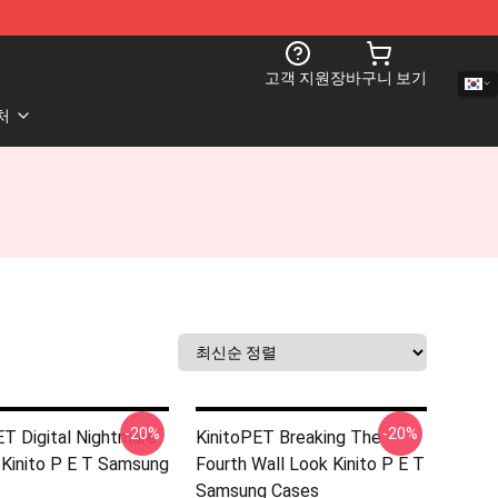
고객 지원
장바구니 보기
처
-20%
-20%
ET Digital Nightmare
KinitoPET Breaking The
 Kinito P E T Samsung
Fourth Wall Look Kinito P E T
Samsung Cases