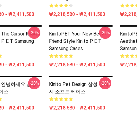
0 - ₩2,411,500
₩2,218,580 - ₩2,411,500
₩2,218,
-20%
-20%
 The Cursor Knows
KinitoPET Your New Best
KinitoP
o P E T Samsung
Friend Style Kinito P E T
Aesthet
Samsung Cases
Samsun
0 - ₩2,411,500
₩2,218,580 - ₩2,411,500
₩2,218,
-20%
-20%
Pet 안녕하세요 삼성
Kinito Pet Design 삼성 갤럭
이스
시 소프트 케이스
0 - ₩2,411,500
₩2,218,580 - ₩2,411,500