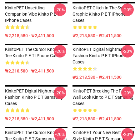
KinitoPET Unsettling
KinitoPET Glitch In The System
-20%
-20%
Companion Vibe Kinito P E T
Graphic Kinito P E T IPhone
IPhone Cases
Cases
₩2,218,580 - ₩2,411,500
₩2,218,580 - ₩2,411,500
KinitoPET The Cursor Knows
KinitoPET Digital Nightmare
-20%
-20%
Tee Kinito P E T IPhone Cases
Fashion Kinito P E T IPhone
Cases
₩2,218,580 - ₩2,411,500
₩2,218,580 - ₩2,411,500
KinitoPET Digital Nightmare
KinitoPET Breaking The Fourth
-20%
-20%
Fashion Kinito P E T Samsung
Wall Look Kinito P E T Samsung
Cases
Cases
₩2,218,580 - ₩2,411,500
₩2,218,580 - ₩2,411,500
KinitoPET The Cursor Knows
KinitoPET Your New Best Friend
-20%
-20%
Tee Kinito P E T Samsung Cases
Style Kinito P E T Samsung