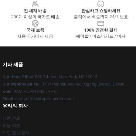
전 세계 배송
안심하고 쇼핑하세요
200개 이상의 국가로 배송
클릭에서 배송까지 24/7 보호
국제 보증
100% 안전한 결제
사용 국가에서 제공
페이팔 / 마스터카드 / 비자
기타 제품
Our Head Office
: 500 7th Ave, New York, NY 10018
Our Warehouse
: No. 3737 Renmin Avenue, Xigang District, Dalian
Hour
: 9AM – 5PM (Mon – Fri)
Email
: contact@kinitopet-merch.shop
우리의 회사
제품 정보
이용 약관
개인 정보 정책