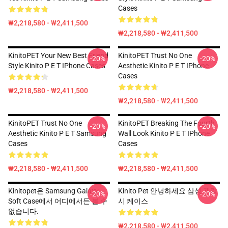
Cases
₩2,218,580 - ₩2,411,500
₩2,218,580 - ₩2,411,500
KinitoPET Your New Best Friend
KinitoPET Trust No One
-20%
-20%
Style Kinito P E T IPhone Cases
Aesthetic Kinito P E T IPhone
Cases
₩2,218,580 - ₩2,411,500
₩2,218,580 - ₩2,411,500
KinitoPET Trust No One
KinitoPET Breaking The Fourth
-20%
-20%
Aesthetic Kinito P E T Samsung
Wall Look Kinito P E T IPhone
Cases
Cases
₩2,218,580 - ₩2,411,500
₩2,218,580 - ₩2,411,500
Kinitopet은 Samsung Galaxy
Kinito Pet 안녕하세요 삼성 갤럭
-20%
-20%
Soft Case에서 어디에서든 볼 수
시 케이스
없습니다.
₩2,218,580 - ₩2,411,500