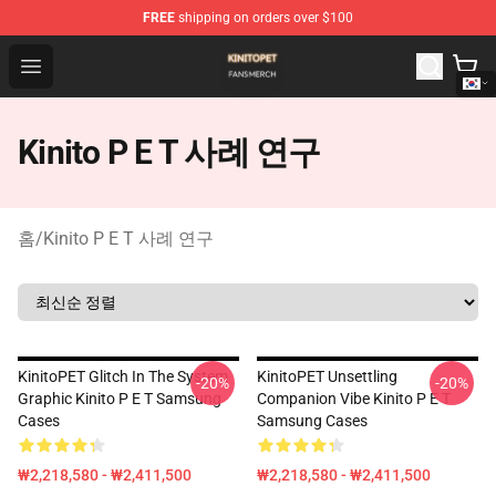
FREE
shipping on orders over $100
Kinito P E T Shop - Official Kinito P E T Merchandise Stor
Open menu
Kinito P E T 사례 연구
홈
/
Kinito P E T 사례 연구
KinitoPET Glitch In The System
KinitoPET Unsettling
-20%
-20%
Graphic Kinito P E T Samsung
Companion Vibe Kinito P E T
Cases
Samsung Cases
₩2,218,580 - ₩2,411,500
₩2,218,580 - ₩2,411,500