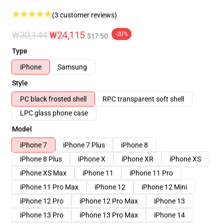
(3 customer reviews)
₩30,144
₩24,115
-20%
$17.50
Type
iPhone
Samsung
Style
PC black frosted shell
RPC transparent soft shell
LPC glass phone case
Model
iPhone 7
iPhone 7 Plus
iPhone 8
iPhone 8 Plus
iPhone X
iPhone XR
iPhone XS
iPhone XS Max
iPhone 11
iPhone 11 Pro
iPhone 11 Pro Max
iPhone 12
iPhone 12 Mini
iPhone 12 Pro
iPhone 12 Pro Max
iPhone 13
iPhone 13 Pro
iPhone 13 Pro Max
iPhone 14