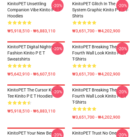
KinitoPET Unsettling
KinitoPET Glitch In The
-20%
-20%
Companion Vibe Kinito P E T
System Graphic Kinito P E T T-
Hoodies
Shirts
₩5,918,510 - ₩6,883,110
₩3,651,700 - ₩4,202,900
KinitoPET Digital Nightmare
KinitoPET Breaking The
-20%
-20%
Fashion Kinito P E T
Fourth Wall Look Kinito P E T
Sweatshirts
T-Shirts
₩5,642,910 - ₩6,607,510
₩3,651,700 - ₩4,202,900
KinitoPET The Cursor Knows
KinitoPET Breaking The
-20%
-20%
Tee Kinito P E T Hoodies
Fourth Wall Look Kinito P E T
T-Shirts
₩5,918,510 - ₩6,883,110
₩3,651,700 - ₩4,202,900
KinitoPET Your New Best
KinitoPET Trust No One
-20%
-20%