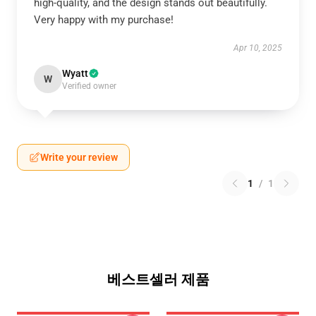
high-quality, and the design stands out beautifully.
Very happy with my purchase!
Apr 10, 2025
Wyatt
W
Verified owner
Write your review
1
/
1
베스트셀러 제품