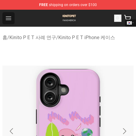
FREE
shipping on orders over $100
Kinito P E T Shop - Official Kinito P E T Merchandise Stor
Open menu
홈
/
Kinito P E T 사례 연구
/
Kinito P E T iPhone 케이스