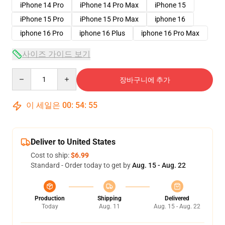
iPhone 14 Pro
iPhone 14 Pro Max
iPhone 15
iPhone 15 Pro
iPhone 15 Pro Max
iphone 16
iphone 16 Pro
iphone 16 Plus
iphone 16 Pro Max
사이즈 가이드 보기
Quantity
장바구니에 추가
이 세일은
00
:
54
:
54
Deliver to United States
Cost to ship:
$6.99
Standard - Order today to get by
Aug. 15 - Aug. 22
Production
Shipping
Delivered
Today
Aug. 11
Aug. 15 - Aug. 22