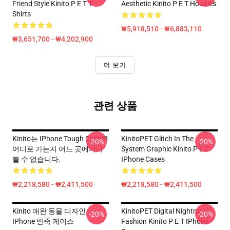
Friend Style Kinito P E T T-
Aesthetic Kinito P E T Hoodies
Shirts
₩5,918,510 - ₩6,883,110
₩3,651,700 - ₩4,202,900
더 보기
관련 상품
Kinito는 IPhone Tough Case를
KinitoPET Glitch In The
-20%
-20%
어디로 가는지 어느 곳에서나
System Graphic Kinito P E T
볼 수 없습니다.
IPhone Cases
₩2,218,580 - ₩2,411,500
₩2,218,580 - ₩2,411,500
Kinito 애완 동물 디자인
KinitoPET Digital Nightmare
-20%
-20%
IPhone 반죽 케이스
Fashion Kinito P E T IPhone