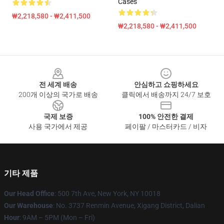
Cases
₩2,218,580 - ₩2,411,500
₩2,218,580 - ₩2,411,500
Footer
전 세계 배송
안심하고 쇼핑하세요
200개 이상의 국가로 배송
클릭에서 배송까지 24/7 보호
국제 보증
100% 안전한 결제
사용 국가에서 제공
페이팔 / 마스터카드 / 비자
기타 제품
Our Head Office
: 500 7th Ave, New York, NY 10018
Our Warehouse
: No. 3737 Renmin Avenue, Xigang District, Dalian
Hour
: 9AM – 5PM (Mon – Fri)