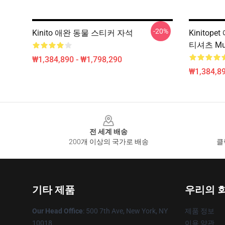
-20%
Kinito 애완 동물 스티커 자석
Kinitop
티셔츠 Mu
₩1,384,890 - ₩1,798,290
₩1,384,89
Footer
전 세계 배송
200개 이상의 국가로 배송
클
기타 제품
우리의 
Our Head Office
: 500 7th Ave, New York, NY
제품 정보
10018
이용 약관