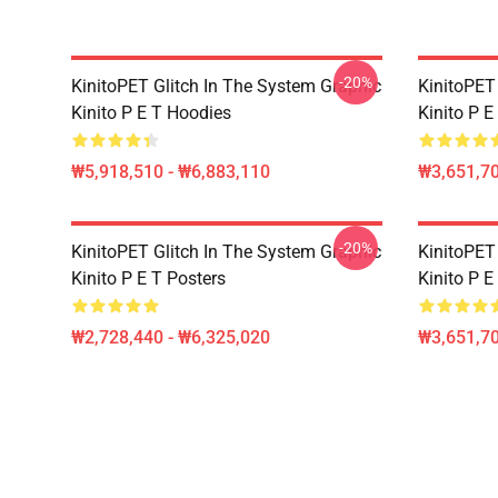
-20%
KinitoPET Glitch In The System Graphic
KinitoPET
Kinito P E T Hoodies
Kinito P E
₩5,918,510 - ₩6,883,110
₩3,651,70
-20%
KinitoPET Glitch In The System Graphic
KinitoPET
Kinito P E T Posters
Kinito P E
₩2,728,440 - ₩6,325,020
₩3,651,70