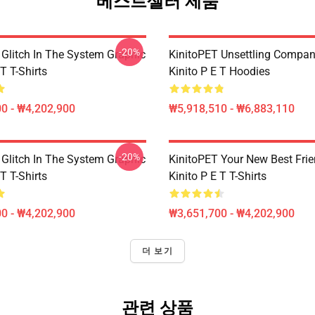
베스트셀러 제품
-20%
 Glitch In The System Graphic
KinitoPET Unsettling Compan
 T T-Shirts
Kinito P E T Hoodies
0 - ₩4,202,900
₩5,918,510 - ₩6,883,110
-20%
 Glitch In The System Graphic
KinitoPET Your New Best Frie
 T T-Shirts
Kinito P E T T-Shirts
0 - ₩4,202,900
₩3,651,700 - ₩4,202,900
더 보기
관련 상품