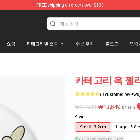
FREE
shipping on orders over $100
tore
쇼핑
카테고리별 쇼핑
주문 추적
블로그
연락
카테고리 옥 젤리
(3 customer reviews
₩17,311
₩13,849
$10.05
Size
Small - 3.2cm
Large - 5.8
사이즈 가이드 보기