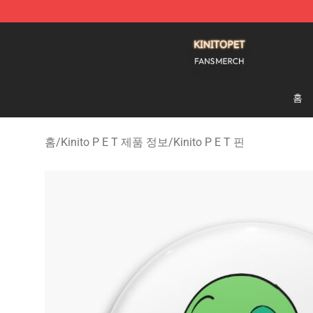
Kinito P E T Shop - Official Kinito P E T Merchandise S
홈
홈
/
Kinito P E T 제품 정보
/
Kinito P E T 핀