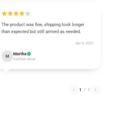
The product was fine, shipping took longer
than expected but still arrived as needed.
Apr 9, 2025
Martha
M
Verified owner
1
/
1