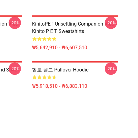
-20%
-20%
ion Vibe
KinitoPET Unsettling Companion Vibe
Kinito P E T Sweatshirts
₩5,642,910 - ₩6,607,510
-20%
-20%
nd Style
헬로 월드 Pullover Hoodie
₩5,918,510 - ₩6,883,110