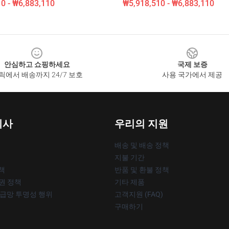
0 - ₩6,883,110
₩5,918,510 - ₩6,883,110
안심하고 쇼핑하세요
국제 보증
릭에서 배송까지 24/7 보호
사용 국가에서 제공
회사
우리의 지원
배송 및 배송 정책
지불 기간
책
반품 및 환불 정책
작권 정책
기타 제품
공급망 투명성 행위
고객지원 (FAQ)
구매하기