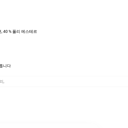
면, 40 % 폴리 에스테르
모릅니다
고리
,