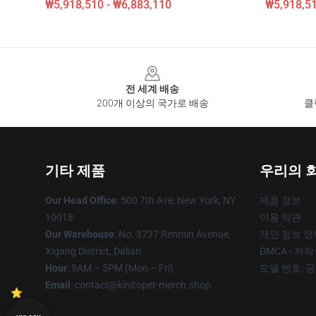
₩5,918,510 - ₩6,883,110
₩5,918,51
Footer
전 세계 배송
200개 이상의 국가로 배송
클
기타 제품
우리의 
Our Head Office
: 500 7th Ave, New York, NY
제품 정보
10018
이용 약관
Our Warehouse
: No. 3737 Renmin Avenue,
개인 정보 정
Xigang District, Dalian
DMCA - 저
Hour
: 9AM – 5PM (Mon – Fri)
모델 번호: 
Email
: contact@kinitopet-merch.shop