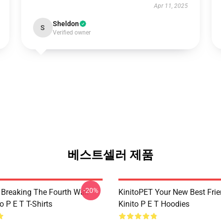
Apr 11, 2025
Sheldon
S
Verified owner
베스트셀러 제품
-20%
 Breaking The Fourth Wall
KinitoPET Your New Best Frie
o P E T T-Shirts
Kinito P E T Hoodies