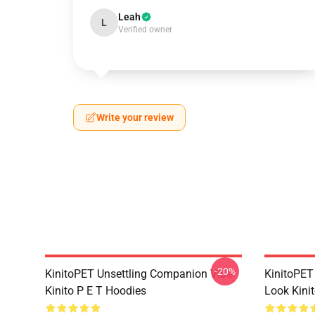
Leah
L
Verified owner
Write your review
-20%
KinitoPET Unsettling Companion Vibe
KinitoPET
Kinito P E T Hoodies
Look Kinit