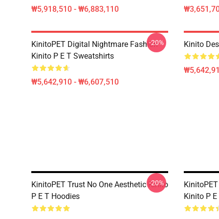
₩5,918,510 - ₩6,883,110
₩3,651,70
-20%
KinitoPET Digital Nightmare Fashion
Kinito De
Kinito P E T Sweatshirts
₩5,642,91
₩5,642,910 - ₩6,607,510
-20%
KinitoPET Trust No One Aesthetic Kinito
KinitoPET
P E T Hoodies
Kinito P E