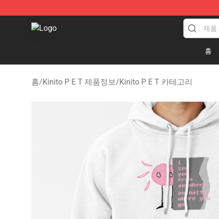
Kinito P E T Shop - Official Kinito P E T Merchandise S
홈
홈
/
Kinito P E T 제품정보
/
Kinito P E T 카테고리