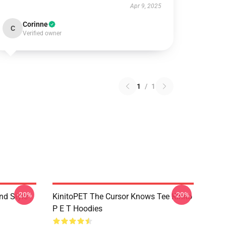
Apr 9, 2025
Corinne
C
Verified owner
1
/
1
-20%
-20%
nd Style
KinitoPET The Cursor Knows Tee Kinito
P E T Hoodies