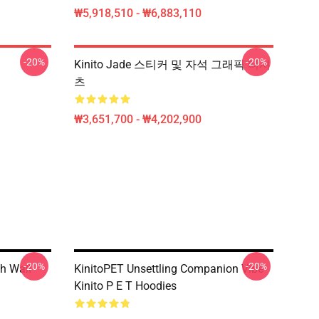
₩5,918,510 - ₩6,883,110
-20%
-20%
Kinito Jade 스티커 및 자석 그래픽 티셔
츠
₩3,651,700 - ₩4,202,900
-20%
-20%
h Wall
KinitoPET Unsettling Companion Vibe
Kinito P E T Hoodies