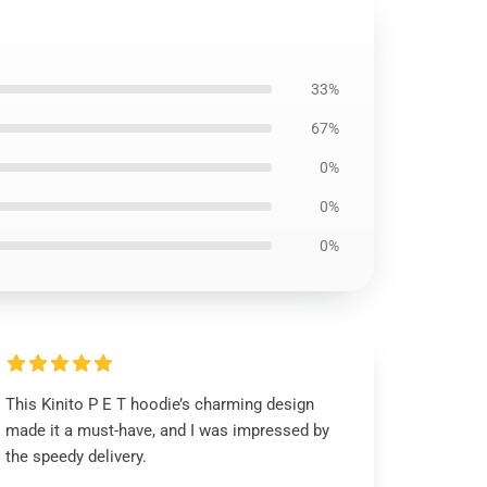
33%
67%
0%
0%
0%
This Kinito P E T hoodie’s charming design
made it a must-have, and I was impressed by
the speedy delivery.