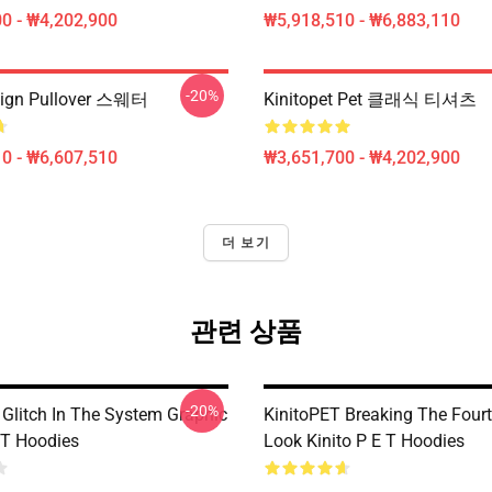
0 - ₩4,202,900
₩5,918,510 - ₩6,883,110
-20%
sign Pullover 스웨터
Kinitopet Pet 클래식 티셔츠
0 - ₩6,607,510
₩3,651,700 - ₩4,202,900
더 보기
관련 상품
-20%
 Glitch In The System Graphic
KinitoPET Breaking The Fourt
 T Hoodies
Look Kinito P E T Hoodies