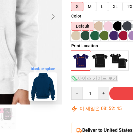
S
M
L
XL
2X
Color
Default
Print Location
blank template
사이즈 가이드 보기
Quantity
이 세일은
03
:
52
:
44
Deliver to United States