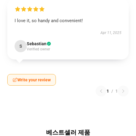
I love it, so handy and convenient!
Apr 11, 2025
Sebastian
S
Verified owner
Write your review
1
/
1
베스트셀러 제품