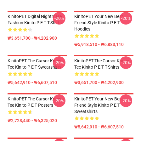
KinitoPET Digital Nightmare
KinitoPET Your New Best
-20%
-20%
Fashion Kinito P E T T-Shirts
Friend Style Kinito P E T
Hoodies
₩3,651,700 - ₩4,202,900
₩5,918,510 - ₩6,883,110
KinitoPET The Cursor Knows
KinitoPET The Cursor Knows
-20%
-20%
Tee Kinito P E T Sweatshirts
Tee Kinito P E T T-Shirts
₩5,642,910 - ₩6,607,510
₩3,651,700 - ₩4,202,900
KinitoPET The Cursor Knows
KinitoPET Your New Best
-20%
-20%
Tee Kinito P E T Posters
Friend Style Kinito P E T
Sweatshirts
₩2,728,440 - ₩6,325,020
₩5,642,910 - ₩6,607,510