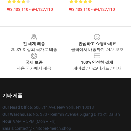
₩3,438,110 - ₩4,127,110
₩3,438,110 - ₩4,127,110
Footer
전 세계 배송
안심하고 쇼핑하세요
200개 이상의 국가로 배송
클릭에서 배송까지 24/7 보호
국제 보증
100% 안전한 결제
사용 국가에서 제공
페이팔 / 마스터카드 / 비자
기타 제품
Our Head Office
: 500 7th Ave, New York, NY 10018
Our Warehouse
: No. 3737 Renmin Avenue, Xigang District, Dalian
Hour
: 9AM – 5PM (Mon – Fri)
Email
: contact@kinitopet-merch.shop