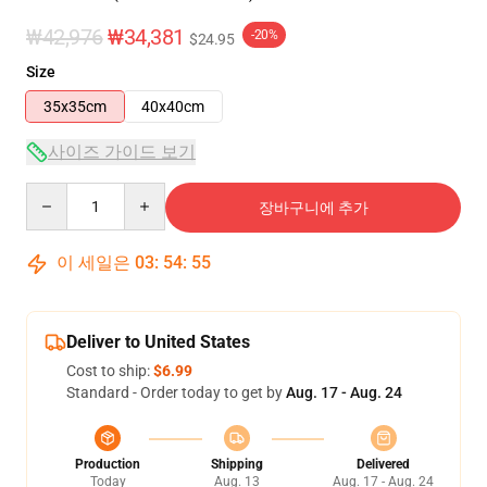
₩42,976
₩34,381
-20%
$24.95
Size
35x35cm
40x40cm
사이즈 가이드 보기
Quantity
장바구니에 추가
이 세일은
03
:
54
:
55
Deliver to United States
Cost to ship:
$6.99
Standard - Order today to get by
Aug. 17 - Aug. 24
Production
Shipping
Delivered
Today
Aug. 13
Aug. 17 - Aug. 24