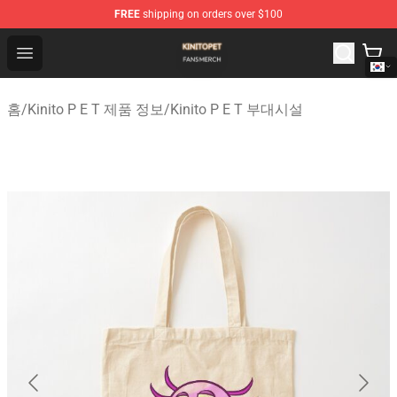
FREE
shipping on orders over $100
Kinito P E T Shop - Official Kinito P E T Merchandise Stor
Open menu
홈
/
Kinito P E T 제품 정보
/
Kinito P E T 부대시설