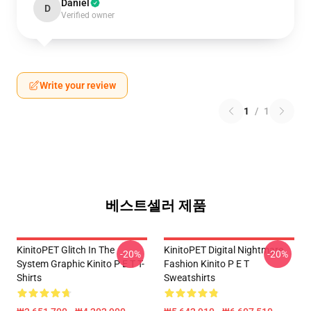
Daniel
D
Verified owner
Write your review
1
/
1
베스트셀러 제품
KinitoPET Glitch In The
KinitoPET Digital Nightmare
-20%
-20%
System Graphic Kinito P E T T-
Fashion Kinito P E T
Shirts
Sweatshirts