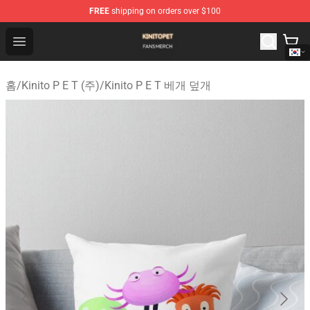
FREE
shipping on orders over $100
Kinito P E T Shop - Official Kinito P E T Merchandise Stor
Open menu
홈
/
Kinito P E T (주)
/
Kinito P E T 베개 덮개