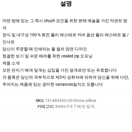
설명
어떤 방에 있는 그 즉시 zhuzh 요인을 위한 본래 예술을 가진 악센트 방
석
장식 및 내구성 100 % 회전 폴리 에스테르 커버 옵션 폴리 에스테르 필 /
인서트
당신이 주문할 때 인쇄되는 풀 컬러 양면 디자인
청결한 보기 및 쉬운 배려를 위한 cealed zip 오프닝
제품 소개
모든 던지기 베개 덮개는 삽입을 가진 덮개로만 또는 유효합니다
각 품목은 당신의 국부적으로 제3자 성취자에 의하여 당신을 위해 다만,
주어지는 제품에 있는 경미한 variances일지도 모릅니다
SKU
:
161460455-US-throw-pillow
카테고리
:
Kinito P E T 베개 덮개
,