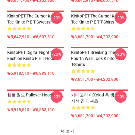
₩3,651,700 - ₩4,202,900
₩5,642,910 - ₩6,607,510
KinitoPET The Cursor Knows
KinitoPET The Cursor Knows
-20%
-20%
Tee Kinito P E T Sweatshirts
Tee Kinito P E T T-Shirts
₩5,642,910 - ₩6,607,510
₩3,651,700 - ₩4,202,900
KinitoPET Digital Nightmare
KinitoPET Breaking The
-20%
-20%
Fashion Kinito P E T Hoodies
Fourth Wall Look Kinito P E T
T-Shirts
₩5,918,510 - ₩6,883,110
₩3,651,700 - ₩4,202,900
헬로 월드 Pullover Hoodie
카테고리 아xolotl 옥 샘 스티커
-20%
-20%
자석 긴 티셔츠
₩5,918,510 - ₩6,883,110
₩3,651,700 - ₩4,202,900
더 보기