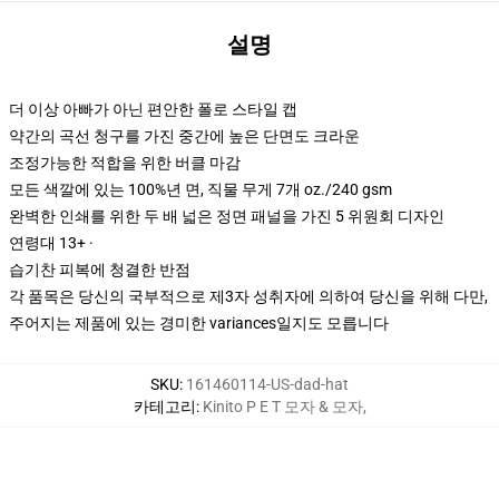
설명
더 이상 아빠가 아닌 편안한 폴로 스타일 캡
약간의 곡선 청구를 가진 중간에 높은 단면도 크라운
조정가능한 적합을 위한 버클 마감
모든 색깔에 있는 100%년 면, 직물 무게 7개 oz./240 gsm
완벽한 인쇄를 위한 두 배 넓은 정면 패널을 가진 5 위원회 디자인
연령대 13+ ·
습기찬 피복에 청결한 반점
각 품목은 당신의 국부적으로 제3자 성취자에 의하여 당신을 위해 다만,
주어지는 제품에 있는 경미한 variances일지도 모릅니다
SKU
:
161460114-US-dad-hat
카테고리
:
Kinito P E T 모자 & 모자
,