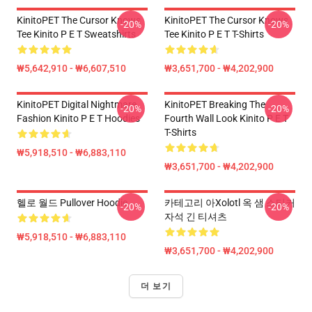
KinitoPET The Cursor Knows
KinitoPET The Cursor Knows
-20%
-20%
Tee Kinito P E T Sweatshirts
Tee Kinito P E T T-Shirts
₩5,642,910 - ₩6,607,510
₩3,651,700 - ₩4,202,900
KinitoPET Digital Nightmare
KinitoPET Breaking The
-20%
-20%
Fashion Kinito P E T Hoodies
Fourth Wall Look Kinito P E T
T-Shirts
₩5,918,510 - ₩6,883,110
₩3,651,700 - ₩4,202,900
헬로 월드 Pullover Hoodie
카테고리 아xolotl 옥 샘 스티커
-20%
-20%
자석 긴 티셔츠
₩5,918,510 - ₩6,883,110
₩3,651,700 - ₩4,202,900
더 보기