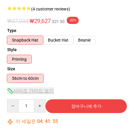
(4 customer reviews)
₩37,034
₩29,627
-20%
$21.50
Type
Snapback Hat
Bucket Hat
Beanie
Style
Printing
Size
56cm to 60cm
사이즈 가이드 보기
Quantity
장바구니에 추가
이 세일은
04
:
41
:
54