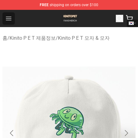
FREE
shipping on orders over $100
Kinito P E T Shop - Official Kinito P E T Merchandise Stor
Open menu
홈
/
Kinito P E T 제품정보
/
Kinito P E T 모자 & 모자