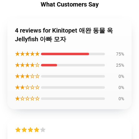
What Customers Say
4 reviews for Kinitopet 애완 동물 옥
Jellyfish 아빠 모자
★★★★★
75%
★★★★☆
25%
★★★☆☆
0%
★★☆☆☆
0%
★☆☆☆☆
0%