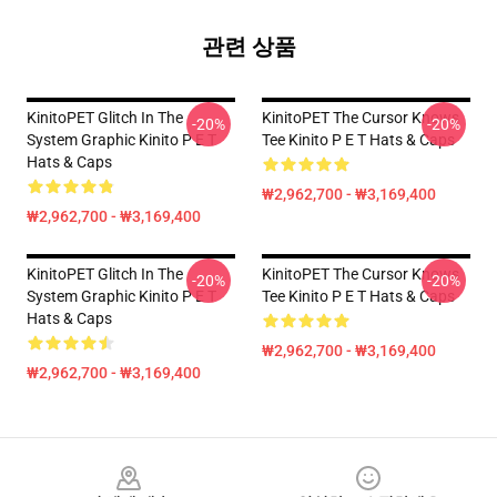
관련 상품
KinitoPET Glitch In The
KinitoPET The Cursor Knows
-20%
-20%
System Graphic Kinito P E T
Tee Kinito P E T Hats & Caps
Hats & Caps
₩2,962,700 - ₩3,169,400
₩2,962,700 - ₩3,169,400
KinitoPET Glitch In The
KinitoPET The Cursor Knows
-20%
-20%
System Graphic Kinito P E T
Tee Kinito P E T Hats & Caps
Hats & Caps
₩2,962,700 - ₩3,169,400
₩2,962,700 - ₩3,169,400
Footer