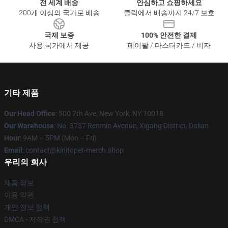
전 세계 배송
안심하고 쇼핑하세요
200개 이상의 국가로 배송
클릭에서 배송까지 24/7 보호
국제 보증
100% 안전한 결제
사용 국가에서 제공
페이팔 / 마스터카드 / 비자
기타 제품
Our Head Office
: 500 7th Ave, New York, NY 10018
Our Warehouse
: No. 3737 Renmin Avenue, Xigang District, Dalian
Hour
: 9AM – 5PM (Mon – Fri)
Email
: contact@kinitopet-merch.shop
우리의 회사
제품 정보
이용 약관
개인 정보 정책
DMCA - 저작권 정책