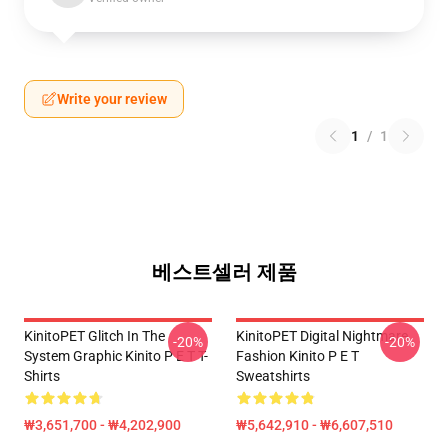
Write your review
1
/
1
베스트셀러 제품
KinitoPET Glitch In The
KinitoPET Digital Nightmare
-20%
-20%
System Graphic Kinito P E T T-
Fashion Kinito P E T
Shirts
Sweatshirts
₩3,651,700 - ₩4,202,900
₩5,642,910 - ₩6,607,510